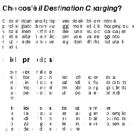
Che cos’è
il Destination Charging
?
Gli ospiti ricaricano il proprio veicolo elettrico mentre è
parcheggiato, durante un soggiorno in hotel, lo shopping o una
visita al cinema. Offri ai tuoi clienti un servizio di ricarica per
ospiti e visitatori semplice, continuo e a valore aggiunto,
senza che debbano diventare gestori dell’infrastruttura di
ricarica.
Sfide principali
Accesso controllato
Ogni location ha i propri requisiti — chi è autorizzato a
ricaricare, in quali orari e a quali condizioni. Tu gestisci tutto
questo in modo flessibile: semi-pubblico per gli ospiti, limitato
a gruppi specifici o basato sul tempo in base agli orari di
apertura.
Fatturazione e pagamento senza interruzioni
Gli ospiti si aspettano un’esperienza di pagamento semplice—
tramite codice QR, terminale o la loro abituale app di ricarica.
L’esperienza di pagamento deve funzionare in loco, senza che
il gestore della sede debba intervenire.