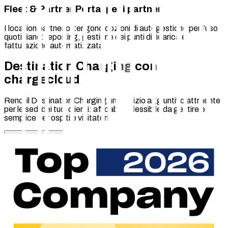
Fleet & Partner Portal per i partner
I location partner ottengono opzioni di autogestione per l’uso
quotidiano: reporting, gestione dei punti di ricarica e
fatturazione automatizzata.
Destination Charging con
chargecloud
Rendi il Destination Charging un servizio aggiuntivo attraente
per le sedi dei tuoi clienti: affidabile, flessibile da gestire e
semplice per ospiti e visitatori.
Invia richiesta
Perché chargecloud?
350
+
Oltre 350 clienti in tutta Europa si affidano a chargecloud: per
una gestione della ricarica che semplifica il quotidiano e che ti
permette di scalare in modo affidabile.