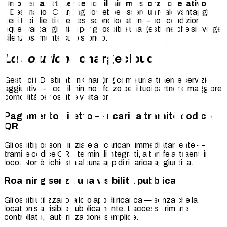
Un’offerta attraente con il minimo sforzo operativo
Il Destination Charging dovrebbe essere un reale vantaggio
per i tuoi clienti che gestiscono location— con condizioni
eque, vantaggi chiari per gli ospiti e una gestione che si svolge
silenziosamente sullo sfondo.
La soluzione
chargecloud
Gestisci il Destination Charging come un attraente servizio
aggiuntivo — con il minimo sforzo per i tuoi partner e maggiore
comodità per ospiti e visitatori.
Pagamento diretto — ricarica tramite codice
QR
Gli ospiti possono iniziare a ricaricare immediatamente —
tramite codice QR o terminali integrati, a tariffe attraenti in
loco. Non è richiesta alcuna app di ricarica aggiuntiva.
Roaming senza una visibilità pubblica
Gli ospiti utilizzano la loro app di ricarica — senza che la
location sia visibile pubblicamente. L’accesso rimane
controllato, l’autorizzazione semplice.