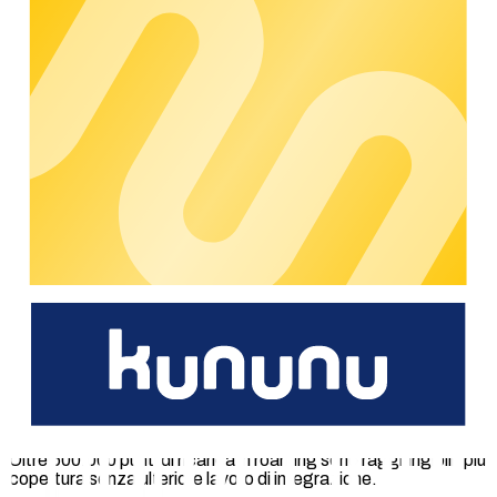
14
paesi
Siamo presenti in tutta Europa, così la vostra rete funziona in
modo affidabile anche oltre confine e può crescere in modo
ordinato.
250
+
Oltre 250 persone lavorano ogni giorno su processi solidi,
evoluzione continua e supporto affidabile.
10
anni
Dieci anni di esperienza sul campo con grandi reti di ricarica:
processi robusti e crescita pianificabile.
100.000
+
Oltre 100.000 punti di ricarica vengono gestiti ogni giorno in
modo centralizzato tramite chargecloud: testati e affidabili
nell’operatività.
500.000
+
Oltre 500.000 punti di ricarica in roaming sono raggiungibili: più
copertura senza ulteriore lavoro di integrazione.