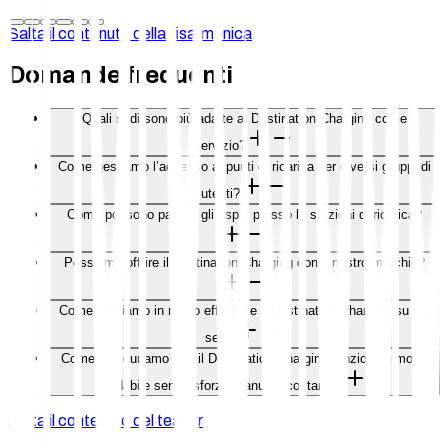
Salta il contenuto della fisarmonica
Domande frequenti
Quali sedi sono più adatte al Destination Charging come
servizio?
Come gestiamo l’accesso ai punti di ricarica per diversi gruppi di
utenti?
Come possono pagare gli ospiti presso le stazioni di ricarica?
Possiamo offrire il Destination Charging con il nostro marchio?
Come gestiamo in modo efficiente il Destination Charging su più
sedi?
Come assicuriamo che il Destination Charging funzioni in modo
affidabile senza sforzo manuale costante?
Salta il contenuto del teaser