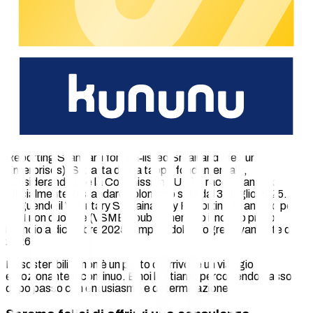
ISO 14001?
La certificazione ci offre un quadro riconosciuto a livello
internazionale e ci spinge a migliorare continuamente.
Monitoriamo con attenzione il nostro impatto ambientale, in
modo da gestire tutte le attività in modo mirato ed efficace.
Le verifiche esterne aumentano la fiducia nei nostri confronti e
rendono trasparente il nostro impegno.
Tra queste, il prossimo passo per chargecloud sarà il bilancio
di sostenibilità secondo il VSME (Voluntary Sustainability
Reporting Standard for non‑listed Small and Medium
Enterprises). Si tratta di una tappa fondamentale,
considerando che la Commissione UE ha raccomandato
ufficialmente lo standard volontario solo dal 30 luglio 2025.
Seguendo il Voluntary Sustainability Reporting Standard per
PMI non quotate (VSME), pubblicheremo il nostro primo
bilancio a dicembre 2025, ampliandolo progressivamente dal
2026.
La sostenibilità non è un punto di arrivo: è un viaggio
emozionante e continuo. E noi lo stiamo percorrendo passo
dopo passo con entusiasmo e determinazione!