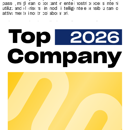
passo, migliorando costantemente i nostri processi interni,
utilizzando le risorse in modo intelligente e sensibilizzando
attivamente i nostri collaboratori.
Nel 2025 poi è arrivato finalmente il momento di un
riconoscimento ufficiale: la nostra dedizione all’ambiente è
stata certificata secondo la ISO 14001, la norma
internazionale che stabilisce i requisiti per un Sistema di
Gestione Ambientale. (SGA)
Questa certificazione è la prova concreta del nostro impegno,
basato su tre pilastri fondamentali:
Una gestione sistematica dell’energia e delle
risorse
– con obiettivi annuali chiari, audit interni e
verifiche esterne
Promozione del riutilizzo della strumentazione IT
– per raddoppiare la vita utile dell’hardware aziendale
Viaggi di lavoro allineati ad un impatto climatico
consapevole
– registrando e compensando in modo
trasparente tutte le emissioni inevitabili
Perché ci serviva la certificazione