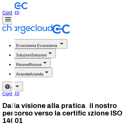
Contatti
Ecosistema
Ecosistema
Soluzioni
Soluzioni
Risorse
Risorse
Azienda
Azienda
IT
Contatti
Dalla visione alla pratica: il nostro
percorso verso la certificazione ISO
14001