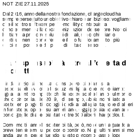
NOTIZIE 27.11.2025
Dal 2016, anno della nostra fondazione, chargecloud ha
sempre perseguito un obiettivo chiaro e ambizioso: vogliamo
che il nostro software per l’e-mobility contribuisca
concretamente alla decarbonizzazione del settore. Non ci
limitiamo a proporre soluzioni digitali, ma ci chiediamo
continuamente come rendere il loro funzionamento il più
efficiente possibile dal punto di vista delle risorse.
La responsabilità oltre all’offerta del
prodotto
Fin dall’inizio, siamo stati consapevoli che la nostra
responsabilità va oltre le soluzioni digitali che proponiamo:
riguarda l’intero impatto che le nostre scelte hanno sul mondo
che ci circonda. Nel 2019, ad esempio, abbiamo iniziato a
sostenere progetti ecologici dedicati alla piantagione di alberi
in foreste europee e sudamericane. Oggi possiamo vantare
con orgoglio di aver piantato oltre 500 alberi chargecloud.
Come molti sanno la sostenibilità, però, non è un traguardo a
breve termine ma un percorso continuo. Negli ultimi anni siamo
andati avanti perseguendo questo percorso passo dopo