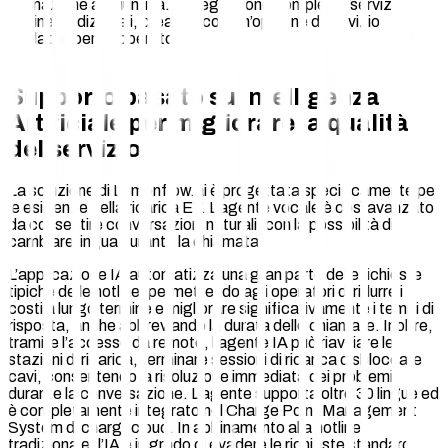
formazione aggiuntiva. L’integrazione completa i servizi
hotline tradizionali, creando così un’opzione di servizio
scalabile per gli operatori.
Supporto basato su Intelligenza
Artificiale per migliorare la qualità
del servizio
La soluzione di Lemonflow.ai è progettata specificamente per
le esigenze della ricarica EV. L’agente vocale è così avanzato
da consentire conversazioni naturali, con la possibilità di
cambiare lingua durante la chiamata.
L’applicazione IA automatizza una gran parte delle richieste
tipiche delle hotline, permettendo agli operatori di ridurre i
costi a lungo termine e migliorare significativamente i tempi di
risposta, anche abbreviando la durata delle chiamate. Inoltre,
tramite l’accesso da remoto, l’agente IA può riavviare le
stazioni di ricarica, terminare sessioni di ricarica o sbloccare
cavi, consentendo la risoluzione immediata dei problemi
durante la conversazione. L’agente supporta oltre 30 lingue ed
è completamente integrato nel Charge Point Management
System di chargecloud. In abbinamento alla hotline
tradizionale, l’IA è in grado di evadere le richieste standard,