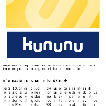
un’operatività della rete di ricarica efficiente e soprattutto
scalabile
”, spiega Konstantin Huneke, Co-Founder e CEO di
Lemonflow Technologies GmbH.
Servizi e innovazione per l’e-mobility
Con l’aggiunta di Lemonflow.ai, chargecloud rafforza il proprio
portfolio di servizi specializzati integrabili direttamente
nell’ecosistema chargecloud. Il Marketplace offre ai clienti
enterprise un accesso centralizzato a soluzioni validate che
supportano sistematicamente la gestione, la scalabilità e
l’evoluzione delle loro infrastrutture di ricarica. Combinando un
sistema operativo con soluzioni partner, chargecloud crea
ulteriore flessibilità strategica per gli operatori che desiderano
espandere i propri modelli di business in modo efficiente e
rimanere pronti alle esigenze future del mercato.
Informazioni su chargecloud GmbH
Dal 2016, chargecloud GmbH supporta le aziende nella
professionalizzazione delle proprie offerte di e-mobility. La
soluzione software cloud, modulare e indipendente dal
produttore di chargecloud copre tutti i processi rilevanti per i
Charge Point Operator (CPO) e per gli e-mobility Service