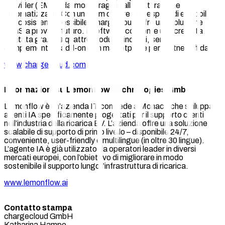
Provider (EMP), dal monitoraggio alla fatturazione
automatizzata. Con un team di oltre 200 esperti di e-mobility e
un ecosistema flessibile, chargecloud offre una soluzione
SaaS a prova di futuro. Il software consente una crescita
illimitata grazie a quattro moduli principali, servizi
complementari, add-on e un marketplace per partner affidabili.
www.chargecloud.com
Informazioni su Lemonflow Technologies GmbH
Lemonflow è un’azienda IT con sede a Monaco che sviluppa
agenti IA specificamente progettati per il supporto clienti
nell’industria della ricarica EV. L’azienda offre una soluzione
scalabile di supporto di primo livello – disponibile 24/7,
conveniente, user-friendly e multilingue (in oltre 30 lingue).
L’agente IA è già utilizzato da operatori leader in diversi
mercati europei, con l’obiettivo di migliorare in modo
sostenibile il supporto lungo l’infrastruttura di ricarica.
www.lemonflow.ai
Contatto stampa
chargecloud GmbH
Katharina Hampe