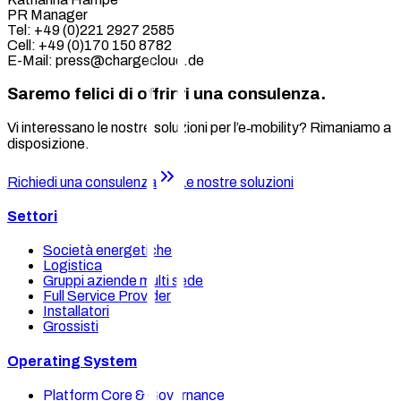
PR Manager
Tel: +49 (0)221 2927 2585
Cell: +49 (0)170 150 8782
E-Mail: press@chargecloud.de
Saremo felici di offrirvi una consulenza.
Vi interessano le nostre soluzioni per l’e‑mobility? Rimaniamo a
disposizione.
Richiedi una consulenza
Le nostre soluzioni
Settori
Società energetiche
Logistica
Gruppi aziende multi sede
Full Service Provider
Installatori
Grossisti
Operating System
Platform Core & Governance