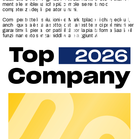
mentre le problematiche più complesse restano di
competenza degli operatori umani.
Come per tutte le soluzioni del Marketplace di chargecloud,
anche questa è stata sottoposta a test tecnici preliminari per
garantirne la piena compatibilità con la piattaforma SaaS e il
funzionamento senza middleware aggiuntivi.
“
Con il rapido sviluppo dell’e-mobility e la crescente rete di
ricarica, aumentano anche le esigenze di servizio e
disponibilità – sia per i CPO che per i conducenti EV. Grazie
alla nostra collaborazione con Lemonflow, ampliamo
ulteriormente il nostro ecosistema con una soluzione che
permette un supporto affidabile basato su IA senza ulteriori
sforzi di integrazione
”, afferma Oliver Adrian, COO/CRO di
chargecloud GmbH. “
Offriamo così ai nostri clienti una
soluzione immediatamente operativa che riduce i costi,
semplifica i processi e contribuisce a un’esperienza utente
positiva.
”
“
L’integrazione dei nostri agenti IA nell’ecosistema
chargecloud permette ai CPO di automatizzare in modo
affidabile i processi di supporto migliorando al contempo la
qualità del servizio ed in 30 lingue senza necessità di
formazione ricorrente. In un mercato europeo dinamico,
questo approccio rappresenta un elemento chiave per