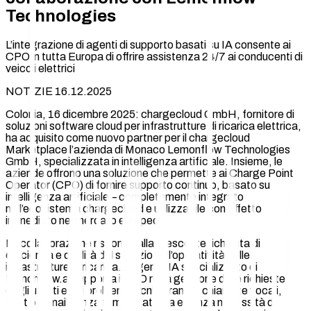
Technologies
L’integrazione di agenti di supporto basati su IA consente ai
CPO in tutta Europa di offrire assistenza 24/7 ai conducenti di
veicoli elettrici
NOTIZIE 16.12.2025
Colonia, 16 dicembre 2025: chargecloud GmbH, fornitore di
soluzioni software cloud per infrastrutture di ricarica elettrica,
ha acquisito come nuovo partner per il chargecloud
Marketplace l’azienda di Monaco Lemonflow Technologies
GmbH, specializzata in intelligenza artificiale. Insieme, le
aziende offrono una soluzione che permette ai Charge Point
Operator (CPO) di fornire supporto continuo, basato su
intelligenza artificiale – completamente integrato
nell’ecosistema chargecloud e utilizzabile con effetto
immediato nel mercato europeo.
La collaborazione risponde alla crescente richiesta di
efficienza e qualità del servizio nell’operatività delle
infrastrutture di ricarica. L’agente IA specializzato di
Lemonflow.ai supporta i CPO nella gestione delle richieste
degli utenti e dei problemi tecnici tramite chiamate vocali,
chat o e-mail senza tempi di attesa e senza necessità di