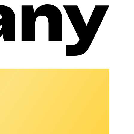
 di ricaricare sempre e ovunque alle condizioni del loro contratto.
n aziendale.
o un'app facile da usare. Dalla registrazione al pagamento, la
i ricarica in qualsiasi momento e da qualsiasi luogo e di gestire
arica, la nostra app offre un'esperienza d'uso intuitiva e quindi una
visualizzare i dettagli dei crediti e le fatture in formato PDF.
gliorare la soddisfazione e la fidelizzazione dei clienti.