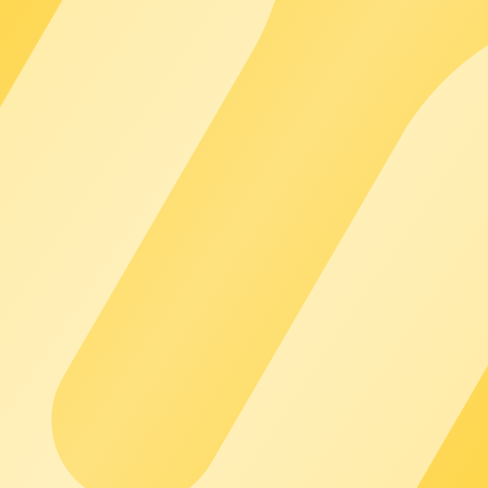
acile da qualsiasi luogo
ine e navigare direttamente verso di esse
ariche
ettamente nell'app
l, puoi far sentire i tuoi clienti parte del tuo brand offrendo lor
a chi guida un'auto elettrica di accedere alla tua infrastruttura d
arica preferiti e la facile ricerca e selezione delle stazioni di ric
rica passate, segnalare guasti, aggiungere strumenti di pagamento e 
 per un'esperienza di ricarica fluida e intuitiva, che ti aiuterà a mi
acile da qualsiasi luogo
ine e navigare direttamente verso di esse