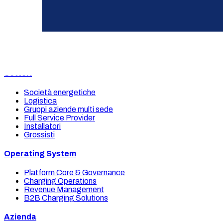
Saremo felici di offrirvi una consulenza.
Vi interessano le nostre soluzioni per l’e‑mobility? Rimaniamo a 
Richiedi una consulenza
Le nostre soluzioni
Settori
Società energetiche
Logistica
Gruppi aziende multi sede
Full Service Provider
Installatori
Grossisti
Operating System
Platform Core & Governance
Charging Operations
Revenue Management
B2B Charging Solutions
Azienda