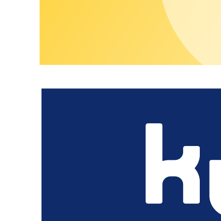
Avvia sessioni di ricarica e controlla la cronologia delle ric
Visualizza le fatture e gestisci i metodi di pagamento dir
Contatti
Salta il contenuto della fisarmonica
Super funzionale per ricaricare
senza 
Funzionalità complete dell'app di ricarica B2C
Ricerca della posizione e navigazione
Filtra e seleziona le stazioni di ricarica
Gestione dei processi di ricarica attivi
Visualizzazione delle sessioni di ricarica precedenti
Aggiungere e gestire strumenti di pagamento
Segnalazioni di guasti
Gestione dell'account utente