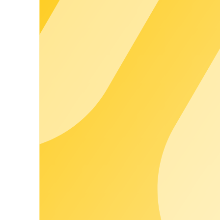
Registrazione veloce e gestione del tuo account in modo f
Mappa integrata per trovare le stazioni di ricarica più vic
Avvia sessioni di ricarica e controlla la cronologia delle ric
Visualizza le fatture e gestisci i metodi di pagamento dir
Contatti
Con l'app Driver come add-on di chargecloud e soluzione white labe
nostra app di ricarica B2C ha un sacco di funzioni che permettono 
facilmente le sessioni di ricarica.
Con funzioni come la mappa interattiva, la gestione dei punti di ric
ricarica senza intoppi.
In più, chi guida veicoli elettrici può vedere le sessioni di rica
Scopri subito tutte le funzioni e i vantaggi della nostra Driver App
Funzioni generali
Registrazione veloce e gestione del tuo account in modo f
Mappa integrata per trovare le stazioni di ricarica più vic