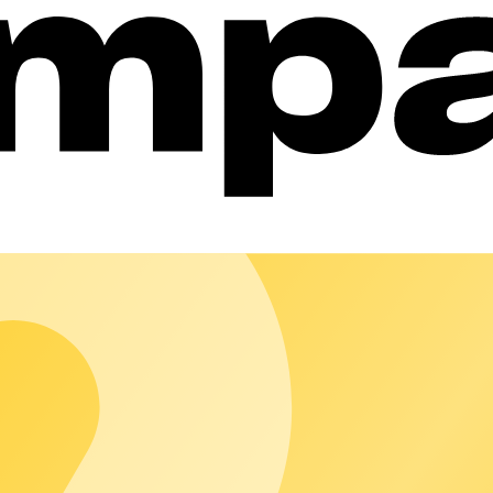
ttrici
p di ricarica B2C facile da usare che permette ai tuoi clienti finali
 un'auto elettrica un'esperienza di ricarica comoda con il tuo desig
l, puoi far sentire i tuoi clienti parte del tuo brand offrendo lor
a chi guida un'auto elettrica di accedere alla tua infrastruttura d
arica preferiti e la facile ricerca e selezione delle stazioni di ric
rica passate, segnalare guasti, aggiungere strumenti di pagamento e 
 per un'esperienza di ricarica fluida e intuitiva, che ti aiuterà a mi