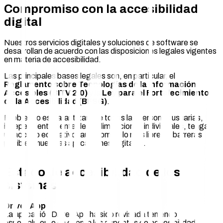
Compromiso con la accesibilidad
digital
Nuestros servicios digitales y soluciones de software se
desarrollan de acuerdo con las disposiciones legales vigentes
en materia de accesibilidad.
Las principales bases legales son, en particular, el
Reglamento sobre Tecnologías de la Información
Accesibles (BITV 2.0)
y la
Ley para el Fortalecimiento
de la Accesibilidad (BFSG)
.
El objetivo es garantizar que todas las personas usuarias,
independientemente de sus limitaciones individuales, tengan
un acceso equitativo, autónomo y lo más libre de barreras
posible a nuestras aplicaciones digitales.
Estado de accesibilidad de los
sistemas
Driver App
La aplicación Driver App ha sido revisada teniendo
especialmente en cuenta los aspectos de accesibilidad.