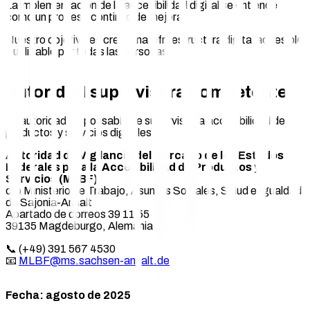
La implementación de la accesibilidad digital se entiende
como un proceso continuo de mejora.
Nuestro objetivo es crear una infraestructura digital accesible
y utilizable por todas las personas.
Autoridad supervisora competente
La autoridad responsable de supervisar la accesibilidad de los
productos y servicios digitales es:
Autoridad de Vigilancia del Mercado de los Estados
Federales para la Accesibilidad de Productos y
Servicios (MLBF)
c/o Ministerio de Trabajo, Asuntos Sociales, Salud e Igualdad
de Sajonia-Anhalt
Apartado de correos 39 11 55
39135 Magdeburgo, Alemania
📞
(+49) 391 567 4530
📧
MLBF@ms.sachsen-anhalt.de
Fecha: agosto de 2025