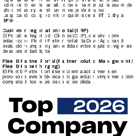
Admite lectores de pantalla, ofrece una interfaz de usuario de
alto contraste y permite una navegación intuitiva.
La aplicación cumple con los requisitos de la
BITV 2.0
y la
BFSG
.
Customer Registration Portal (CRP)
El Portal de Registro de Clientes (CRP), que sirve como
enlace con el Fleet & Partner Portal y la Driver App, ha sido
evaluado y cumple en gran medida con los requisitos vigentes
de accesibilidad digital.
Fleet & Partner Portal (Partner Solution Management /
Fleet & Home Charging)
El Fleet & Partner Portal se encuentra actualmente en
proceso de revisión técnica para garantizar la implementación
completa de los requisitos de accesibilidad.
El rediseño accesible está planificado y se espera que esté
finalizado para finales de 2025.
Estado de la declaración
Esta declaración se elaboró en julio de 2025, basándose en
evaluaciones internas y revisiones externas complementarias.