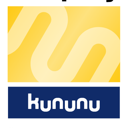
Comentarios y contacto
Si detecta barreras o problemas de acceso en las ofertas
digitales de chargecloud, o si tiene sugerencias de mejora,
puede comunicarse con nosotros en la siguiente dirección:
📧
datenschutz@chargecloud.de
Los comentarios recibidos serán revisados y tenidos en
cuenta como parte de nuestro proceso continuo de mejora.
Más información
Información detallada y explicaciones técnicas sobre la
accesibilidad están disponibles en el Centro de Ayuda de
chargecloud:
🔗
https://support.chargecloud.de/hc/de/articles/278642563
Nota final