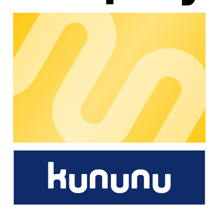
Requisitos y expectativas
Base de clientes existente en el sector de
electromovilidad con productos o servicios probados y
demandados
Larga experiencia y competencia en el sector de la
movilidad eléctrica con un profundo conocimiento de los
requisitos
Asociacióny colaboración basada en la confianza, con
una comunicación abierta, un trato respetuoso y una
mentalidad orientada a las soluciones
Personas de contacto dedicadas con responsabilidades
claras para una comunicación fluida y procesos de
coordinación rápidos
Conviértase en socio de Marketplace
Socios validados
Nuestra red está creciendo, ¡únase a nosotros!