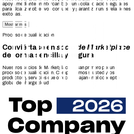
apoya mediante un intercambio y una colaboración regulares
para alcanzar objetivos comunes y garantizar unas relaciones
exitosas.
Mostrar más
Proceso de cualificación
Conviértase en
socio de Marketplace
de forma sencilla y segura
Nuestros socios de Marketplace pasan primero por un
proceso de cualificación. Comprobamos si usted y los
productos y servicios que ofrece encajan en el concepto
global de chargecloud.
En el caso de los servicios que requieren una conexión con el
software de chargecloud, también nos encargamos del
diseño, la implementación y la inspección de las interfaces
técnicas.
Si el proceso de cualificación se completa con éxito, le
enviaremos una confirmación como socio y lo incluiremos en
nuestra página web como socio del mercado chargecloud con
su logotipo y una descripción de su oferta.