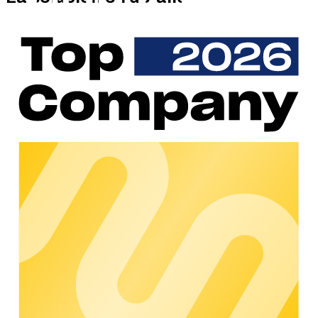
El terminal de pago Payter Apollo está protegido contra el
vandalismo y las inclemencias meteorológicas, por lo que es
ideal para su uso en infraestructuras de recarga en espacios
públicos. Con la pantalla táctil integrada de 3,5 pulgadas, los
usuarios de movilidad eléctrica pueden seleccionar
cómodamente la estación de recarga deseada, configurar un
idioma y también realizar pagos de forma segura
introduciendo un PIN.
Además, gracias al software MyPayter, los operadores
pueden supervisar en todo momento toda su flota de
terminales y controlar de forma centralizada el mantenimiento
y la generación de informes. De este modo, Payter cumple los
requisitos de AFIR y ofrece una solución de pago flexible y
con garantía de futuro.
¿Por qué elegir Payter?
Payter ofrece terminales de pago, autogestionados y
económicos. Estos hacen que pagar recargas puntuales sea
tan fácil como en el supermercado. A través de la pantalla
táctil integrada, se pueden iniciar recargas de forma intuitiva y
pagarlas directamente in situ, con tarjetas de crédito y débito
habituales o incluso con monederos móviles, como Apple Pay