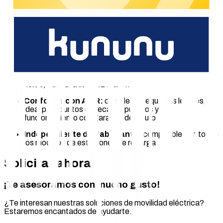
o Google Pay.
Valor añadido
Fácil integración:
comunicación directa con el
sistema chargecloud (conexión cloud-to-cloud),
terminales conectados en cuestión de minutos
Rápida tramitación de pagos:
en un plazo de 24
horas, para una liquidez máxima
Conforme con AFIR:
cumple los requisitos legales,
ideal para puntos de recarga públicos y un
funcionamiento con garantía de futuro
Independiente del fabricante:
compatible con todos
los modelos de estaciones de recarga
Solicitar ahora
¡Te asesoramos con mucho gusto!
¿Te interesan nuestras soluciones de movilidad eléctrica?
Estaremos encantados de ayudarte.