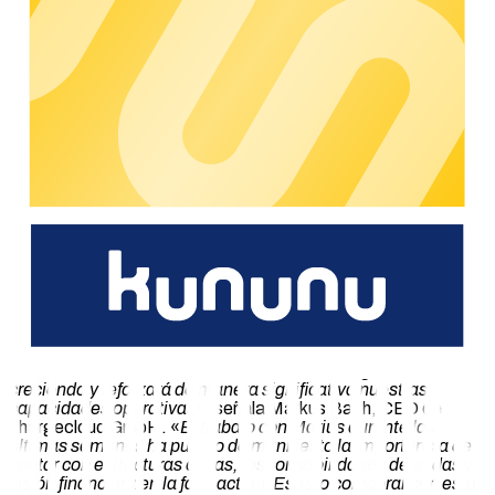
experiencia en reporting corporativo, contabilidad, relaciones
con inversores y dirección estratégica. Antes de unirse a
chargecloud, desempeñó diversos cargos de gestión en los
departamentos financieros de compañías tecnológicas
internacionales cotizadas, entre ellas el grupo Mitsubishi
Heavy Industries. En su puesto más reciente, estuvo al frente
del área de controlling de la División de Energía para EMEA
(Mitsubishi Power Europe). Posee un profundo conocimiento
de la gestión financiera en el sector de la tecnología
energética y está especializado en el diseño de estructuras
financieras escalables en contextos internacionales. Como
director financiero (CFO), desempeñará un papel clave en la
estrategia financiera de chargecloud a medida que la
empresa continúa su crecimiento internacional y refuerza su
estabilidad económica.
«
Nos complace dar la bienvenida a Marius Mölders y Oliver
Adrian a chargecloud. La amplia experiencia y conocimiento
de Oliver en el sector europeo de la infraestructura de recarga
será de un valor incalculable a medida que seguimos
creciendo y reforzará de manera significativa nuestras
capacidades operativas
», señala Markus Bach, CEO de
chargecloud GmbH. «
El trabajo con Marius durante las
últimas semanas ha puesto de manifiesto la importancia de
contar con estructuras claras, responsabilidades definidas y
visión financiera en la fase actual. Espero colaborar con este