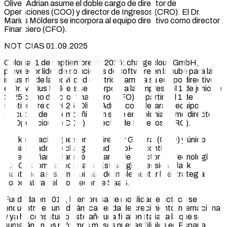
Oliver Adrian asume el doble cargo de director de
Operaciones (COO) y director de Ingresos (CRO). El Dr.
Marius Mölders se incorpora al equipo directivo como director
Financiero (CFO).
NOTICIAS 01.09.2025
Colonia, 1 de septiembre de 2025: chargecloud GmbH,
proveedor líder de soluciones de software en la nube para la
industria de la movilidad eléctrica, amplía su equipo directivo:
el Dr. Marius Mölders se incorporó a la empresa el 1 de junio de
2025 como director financiero (CFO). A partir del 1 de
septiembre de 2025, Oliver Adrian completará el equipo
ejecutivo de la compañía con sede en Colonia como director
de Operaciones (COO) y director de Ingresos (CRO).
Markus Bach sigue siendo director General (CEO) y único
administrador de chargecloud GmbH, y continúa
desempeñando también el cargo de director de Tecnología
(CTO). Como directora de Estrategia, Jessica Blank
mantiene la responsabilidad de implementar la estrategia
corporativa del proveedor de SaaS.
Fundada en 2016, la empresa de movilidad eléctrica se
encuentra en una dinámica senda de crecimiento internacional
y ya ha constituido este año una filial en Italia, a la que se
sumarán en los próximos meses nuevas filiales en España y