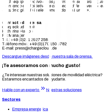
sólido equipo directivo en los próximos meses para seguir
avanzando en el objetivo de chargecloud de convertirse en el
corazón digital de la electromovilidad en Europa
».
Contacto de prensa
chargecloud GmbH
Katharina Hampe
PR Manager
Tel.: +49 (0)221 2927 2585
Teléfono móvil: +49 (0)170 150 8782
E-mail: press@chargecloud.de
Descargue imágenes desde nuestra sala de prensa.
¡Te asesoramos con mucho gusto!
¿Te interesan nuestras soluciones de movilidad eléctrica?
Estaremos encantados de ayudarte.
Hable con un experto
Nuestras soluciones
Sectores
Empresa energetica