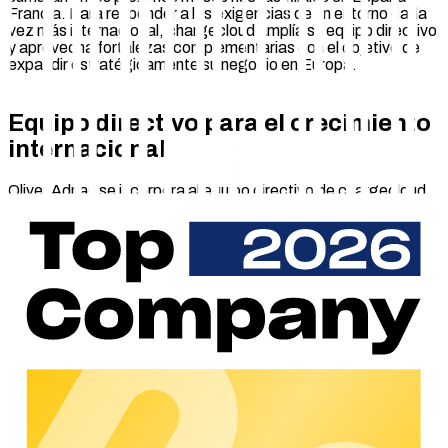
Francia. Para responder a las exigencias de un entorno cada
vez más internacional, chargecloud amplía su equipo directivo
y aprovecha fortalezas complementarias con el objetivo de
expandir estratégicamente su negocio en Europa.
Equipo directivo para el crecimiento
internacional
Oliver Adrian se incorpora al equipo directivo de chargecloud
aportando una amplia experiencia en infraestructura de
recarga y servicios de electromovilidad. En su etapa más
reciente, lideró la estrategia europea, el go-to-market y el
desarrollo de negocio de Ford para soluciones de recarga y
energía. Anteriormente, ocupó puestos directivos en Hubject,
donde fue responsable de la expansión de la compañía en el
mercado estadounidense como vicepresidente y CEO interino
para Norteamérica. Con muchos años de experiencia en el
escalado de modelos de negocio internacionales, la
construcción de alianzas estratégicas y el desarrollo de
estrategias de salida al mercado innovadoras, contribuirá de
manera decisiva a la mayor internacionalización y a la
excelencia operativa de chargecloud.
El Dr. Marius Mölders aporta a chargecloud una dilatada