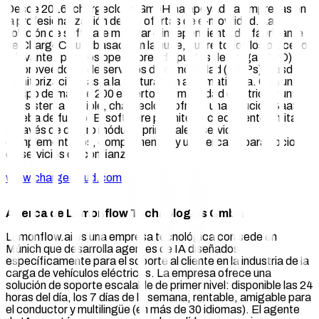
Desde 2016, chargecloud GmbH ha apoyado a empresas en
la profesionalización de sus ofertas de e-movilidad. La
solución de software modular e independiente del fabricante
de ChargeCloud, basada en la nube, cubre todos los procesos
relevantes para los operadores de puntos de carga (CPO) y
los proveedores de servicios de e-movilidad (EMPs), desde la
monitorización hasta la facturación automatizada. Con un
equipo de más de 200 expertos en movilidad eléctrica y un
ecosistema flexible, chargecloud ofrece una solución SaaS a
prueba de futuro. El software permite un crecimiento ilimitado
a través de cuatro módulos principales, servicios
complementarios, complementos y un mercado para socios
de servicios de confianza.
www.chargecloud.com
Acerca de Lemonflow Technologies GmbH
Lemonflow.ai es una empresa tecnológica con sede en
Múnich que desarrolla agentes de IA diseñados
específicamente para el soporte al cliente en la industria de la
carga de vehículos eléctricos. La empresa ofrece una
solución de soporte escalable de primer nivel: disponible las 24
horas del día, los 7 días de la semana, rentable, amigable para
el conductor y multilingüe (en más de 30 idiomas). El agente