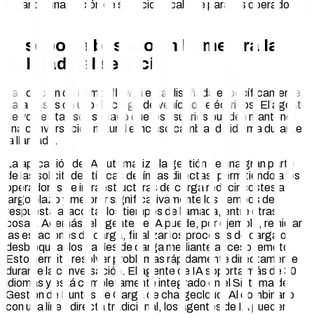
creando una opción de servicio escalable para los operadores.
El soporte basado en IA mejora la
calidad del servicio
La solución de Lemonflow.ai está diseñada específicamente
para casos de uso de carga de vehículos eléctricos. El agente
de voz es tan sofisticado que los usuarios pueden mantener
una conversación natural e incluso cambiar de idioma durante
la llamada.
La aplicación de IA automatiza la gestión de una gran parte
de las solicitudes típicas de líneas directas, permitiendo a los
operadores de infraestructuras de carga reducir costes a
largo plazo y mejorar significativamente los tiempos de
respuesta al acortar los tiempos de llamada, entre otras
cosas. Además, el agente de IA puede, por ejemplo, reiniciar
las estaciones de carga, finalizar los procesos de carga o
desbloquear los cables de carga mediante acceso remoto.
Esto permite resolver problemas rápidamente directamente
durante la conversación. El agente de IA soporta más de 30
idiomas y está completamente integrado en el Sistema de
Gestión de Puntos de Carga de chargecloud. Al combinarlo
con una línea directa tradicional, los agentes de IA pueden