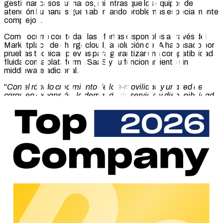
gestionar casos rutinarios, mientras que los equipos de
atención humana siguen abordando problemas especialmente
complejos.
Como ocurre con todas las ofertas disponibles a través del
Marketplace de chargecloud, la solución de IA ha pasado por
pruebas técnicas previas para garantizar una compatibilidad
fluida con la plataforma SaaS y su funcionamiento sin
middleware adicional.
"
Con el rápido crecimiento de la e-movilidad y una red de
carga en expansión, la demanda de servicio y disponibilidad
está aumentando, tanto para CPOs como para conductores
de vehículos eléctricos. A través de nuestra cooperación con
Lemonflow, estamos ampliando nuestro ecosistema con una
solución que permite un soporte fiable basado en IA sin
esfuerzos adicionales de integración
", afirma Oliver Adrian,
COO/CRO de chargecloud GmbH. "
Esto ofrece a nuestros
clientes una solución desplegable de inmediato que reduce
costes, simplifica los procesos y contribuye a una experiencia
positiva para el usuario.
"
"
La integración de nuestros agentes de IA en el ecosistema
chargecloud permite a los CPO automatizar de forma fiable
los procesos de soporte mientras mejoran simultáneamente
la calidad del servicio, en 30 idiomas y sin esfuerzos de
entrenamiento recurrentes. En un mercado europeo