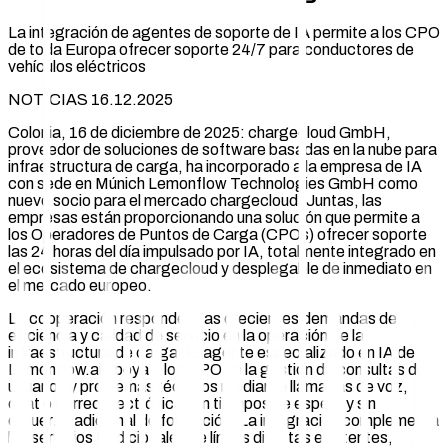
La integración de agentes de soporte de IA permite a los CPO
de toda Europa ofrecer soporte 24/7 para conductores de
vehículos eléctricos
NOTICIAS 16.12.2025
Colonia, 16 de diciembre de 2025: chargecloud GmbH,
proveedor de soluciones de software basadas en la nube para
infraestructura de carga, ha incorporado a la empresa de IA
con sede en Múnich Lemonflow Technologies GmbH como
nuevo socio para el mercado chargecloud. Juntas, las
empresas están proporcionando una solución que permite a
los Operadores de Puntos de Carga (CPOs) ofrecer soporte
las 24 horas del día impulsado por IA, totalmente integrado en
el ecosistema de chargecloud y desplegable de inmediato en
el mercado europeo.
La cooperación responde a las crecientes demandas de
eficiencia y calidad de servicio en la operación de la
infraestructura de carga. El agente especializado en IA de
Lemonflow.ai apoya a los CPO en la gestión de consultas de
usuarios y problemas técnicos mediante llamadas de voz,
chat o correo electrónico, sin tiempos de espera y sin
esfuerzo adicional de formación. La integración complementa
los servicios tradicionales de líneas directas existentes,