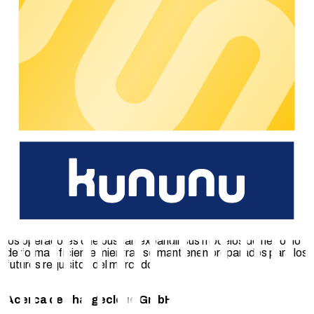
dinámico, este enfoque es una pieza clave para operaciones
de red de carga eficientes y, sobre todo, escalables
", explica
Konstantin Huneke, cofundador y CEO de Lemonflow
Technologies GmbH.
Servicios e innovación para la e-
movilidad
Al añadir Lemonflow.ai, chargecloud está reforzando su
cartera de servicios especializados que pueden integrarse
directamente en el ecosistema de chargecloud. El
Marketplace proporciona a los clientes empresariales acceso
centralizado a soluciones validadas que apoyan
sistemáticamente la operación, la escalabilidad y el desarrollo
posterior de su infraestructura de carga. Mediante la
combinación de un sistema operativo y soluciones de socios,
chargecloud crea una flexibilidad estratégica adicional para
los operadores que buscan expandir sus modelos de negocio
de forma eficiente mientras se mantienen preparados para los
futuros requisitos del mercado.
Acerca de chargecloud GmbH