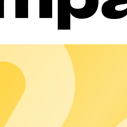
icación ISO 27001 en Alemania.
ran durante el almacenamiento y la transferencia.
stá protegida con el protocolo TLS.