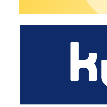
La escalabilidad automática garantiza la máxima velocid
Cumplimiento legal y canal de denuncia de irregularidades
Su confianza es importante para nos
En chargecloud damos el máximo valor a la integridad, la transp
Para garantizar que nuestras acciones cumplan siempre con los 
empleados informar de forma anónima sobre posibles infracciones
Su opinión es importante para nosotros
chargecloud es sinónimo de una cultura corporativa abierta y 
Canal de denuncia
¡Te asesoramos con mucho gusto!
¿Te interesan nuestras soluciones de movilidad eléctrica? Es
Hable con un experto
Nuestras soluciones