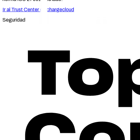
Ir al Trust Center de chargecloud
Seguridad
Estamos y seguiremos estando en lín
La infraestructura de nuestro software se basa en los principios
clústeres individuales con diferentes conceptos de seguridad, no
Además, toda nuestra infraestructura está duplicada en vario
cifrada, protegemos sus datos con la tecnología más actual.
La seguridad de sus datos es nuestra máxima prioridad
Como empresa con certificación ISO 27001, garantizamos la má
Por supuesto, de acuerdo con las estrictas directivas de prote
BSI C5, el estándar de computación en la nube para la segurid
De este modo, todos los datos están y permanecerán donde deb
blanca y encargado del tratamiento de datos, le garantizamos
Software
hecho en Alemania
Certificado
ISO/IEC 27001