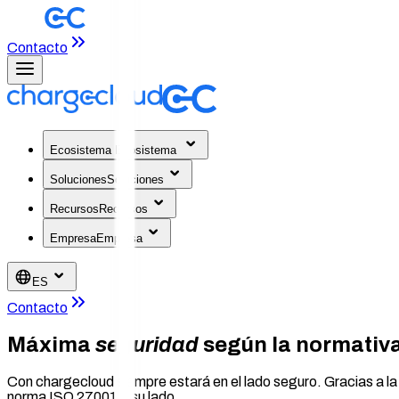
Contacto
Ecosistema
Ecosistema
Soluciones
Soluciones
Recursos
Recursos
Empresa
Empresa
ES
Contacto
Máxima
seguridad
según la normativ
Con chargecloud siempre estará en el lado seguro. Gracias a la 
norma ISO 27001 a su lado.