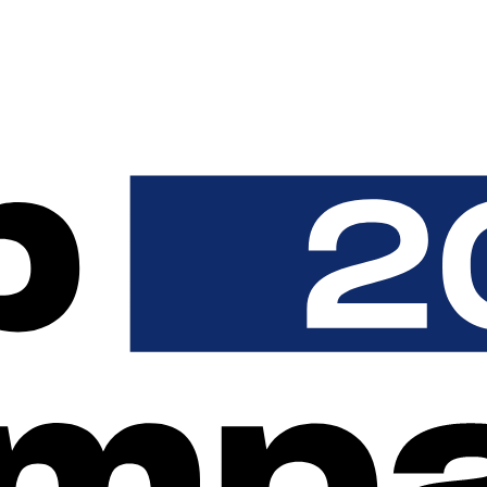
ea para usted
 arquitectónicos más actuales y cumple con los más altos requisito
 solo se pueden compensar los fallos de servidores individuales, 
s centros de datos en Alemania para que siempre estemos en lín
xima seguridad de los datos: todos los datos se procesan y gua
cción de datos de la UE y con certificación ISO. Además, nuestro
ad informática en Alemania.
en estar, y usted será el único que podrá decidir en todo mome
 que trataremos sus datos de conformidad con el RGPD.