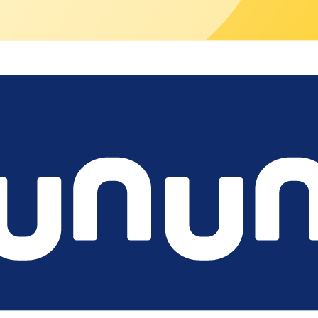
ad independientemente de la carga.
otros
arencia y el cumplimiento de las normas legales.
más altos estándares, hemos establecido un canal confidencial d
 de las directrices de cumplimiento o de los principios éticos.
transparente. Apreciamos su confianza y le agradecemos su cola
taremos encantados de ayudarte.