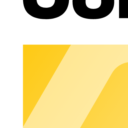
Certificado
ISO 9001
Alojamiento web
en Europa
Conforme
al RGPD
Encriptación TLS
segura
Máxima seguridad de datos y TI
Resumen
Datos
Todos los datos se alojan en centros de datos con certif
Todos los datos, incluidas las copias de seguridad, se cif
Toda comunicación entre los clientes y nuestro sistema e