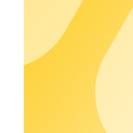
Las conexiones a las estaciones de carga y a nuestras 
Infraestructura
Se han implementado protocolos de auditoría para el seg
Los registros del servidor se guardan y analizan de forma
La seguridad contra fallos del sistema está garantizada p
Las actualizaciones periódicas de nuestra infraestructur
Disponibilidad
La división del sistema en varios centros de datos garanti
Todos nuestros sistemas son supervisados de forma cont