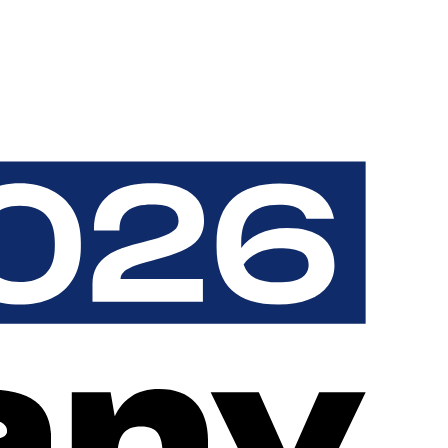
s de disponibilidad. Al dividir las funciones del sistema en
sino incluso el improbable fallo de un clúster completo.
ea. Con conexiones VPN y transmisión de datos exclusivamente
rdan en centros de datos de última generación en Alemania.
s centros de datos cumplen los estrictos requisitos de la norma
nto sobre su información comercial. Como proveedor de marca