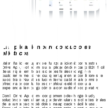
La aplicación
para conductores
eléctricos
Valor añadido en lugar de esfuerzo adicional: con nuestra
Driver App, le ofrecemos una aplicación de recarga B2C fácil
de usar que permite a sus clientes finales recargar en
cualquier momento y en cualquier lugar en las condiciones de
su contrato. Nuestra solución de marca blanca le permite
ofrecer a los conductores de vehículos eléctricos una
experiencia de recarga cómoda con su diseño corporativo.
Con la Driver App como complemento de chargecloud y
solución de marca blanca, puede vincular a sus clientes finales
de a su marca ofreciéndoles una aplicación fácil de usar.