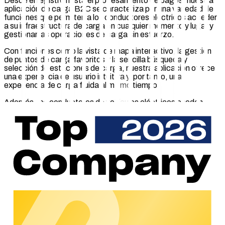
Desde el registro hasta el procesamiento de pagos, nuestra
aplicación de carga B2C se caracteriza por una variedad de
funciones que permiten a los conductores eléctricos acceder
a su infraestructura de carga en cualquier momento y lugar y
gestionar las operaciones de carga sin esfuerzo.
Con funciones como la vista de mapa interactivo, la gestión
de puntos de carga favoritos y la sencilla búsqueda y
selección de estaciones de carga, nuestra aplicación ofrece
una experiencia de usuario intuitiva y, por tanto, una
experiencia de carga fluida al mismo tiempo.
Además, los conductores de vehículos eléctricos pueden
consultar operaciones de carga anteriores, reportar fallas,
agregar medios de pago y ver detalles de crédito y facturas
en PDF. Descubra ahora todas las funciones y ventajas de
nuestra aplicación de recarga B2C para disfrutar de una
experiencia de recarga fluida e intuitiva que aumente la
satisfacción y fidelidad de los clientes.
Funciones generales
Registro rápido y gestión cómoda de la cuenta en
cualquier lugar
Vista de mapa integrada para encontrar estaciones de
carga cercanas y navegar directamente hasta ellas.