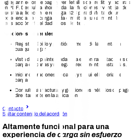
agregar medios de pago y ver detalles de crédito y facturas
en PDF. Descubra ahora todas las funciones y ventajas de
nuestra aplicación de recarga B2C para disfrutar de una
experiencia de recarga fluida e intuitiva que aumente la
satisfacción y fidelidad de los clientes.
Funciones generales
Registro rápido y gestión cómoda de la cuenta en
cualquier lugar
Vista de mapa integrada para encontrar estaciones de
carga cercanas y navegar directamente hasta ellas.
Iniciar operaciones de carga y seguir el historial de
carga
Consulte las facturas y gestione los métodos de pago
directamente en la aplicación
Contacto
Saltar contenido del acordeón
Altamente funcional para una
experiencia
de carga sin esfuerzo