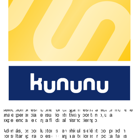
Iniciar operaciones de carga y seguir el historial de
carga
Consulte las facturas y gestione los métodos de pago
directamente en la aplicación
Contacto
Con la Driver App como complemento de chargecloud y
solución de marca blanca, puede vincular a sus clientes finales
de a su marca ofreciéndoles una aplicación fácil de usar.
Desde el registro hasta el procesamiento de pagos, nuestra
aplicación de carga B2C se caracteriza por una variedad de
funciones que permiten a los conductores eléctricos acceder
a su infraestructura de carga en cualquier momento y lugar y
gestionar las operaciones de carga sin esfuerzo.
Con funciones como la vista de mapa interactivo, la gestión
de puntos de carga favoritos y la sencilla búsqueda y
selección de estaciones de carga, nuestra aplicación ofrece
una experiencia de usuario intuitiva y, por tanto, una
experiencia de carga fluida al mismo tiempo.
Además, los conductores de vehículos eléctricos pueden
consultar operaciones de carga anteriores, reportar fallas,