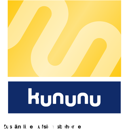
Wenn Sie auf Barrieren oder Zugangsprobleme innerhalb der
digitalen Angebote von chargecloud stoßen oder wenn Sie
Verbesserungsvorschläge haben, kontaktieren Sie uns bitte
unter:
📧
datenschutz@chargecloud.de
Eingehendes Feedback wird geprüft und im Rahmen unseres
kontinuierlichen Verbesserungsprozesses berücksichtigt.
Weitere Informationen
Detaillierte Informationen und technische Erläuterungen zur
Barrierefreiheit finden Sie im
chargecloud-Hilfezentrum:
🔗
https://support.chargecloud.de/hc/de/articles/27864256365
Abschließende Bemerkung
Die Umsetzung der digitalen Barrierefreiheit wird als
kontinuierlicher Verbesserungsprozess verstanden.
Unser Ziel ist es, eine digitale Infrastruktur zu schaffen, die für
alle zugänglich und nutzbar ist.
Zuständige Aufsichtsbehörde