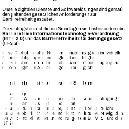
Unsere digitalen Dienste und Softwarelösungen sind gemäß
den geltenden gesetzlichen Anforderungen zur
Barrierefreiheit gestaltet.
Die wichtigsten rechtlichen Grundlagen sind insbesondere die
Barrierefreie Informationstechnologie-Verordnung
(BITV 2.0)
und das
Barrierefreiheitsförderungsgesetz
(BFSG)
.
Unser Ziel ist es, allen Nutzern – unabhängig von individuellen
Beeinträchtigungen – einen gleichberechtigten,
selbstbestimmten und möglichst barrierefreien Zugang zu
unseren digitalen Anwendungen zu ermöglichen.
Barrierefreiheitsstatus der Systeme
Driver App
Die Driver-App wurde unter besonderer Berücksichtigung von
Barrierefreiheitsaspekten überarbeitet.
Sie unterstützt Screenreader, bietet eine kontrastreiche
Benutzeroberfläche und ermöglicht eine intuitive Navigation.
Die App entspricht den Anforderungen der
BITV 2.0
und des
BFSG
.