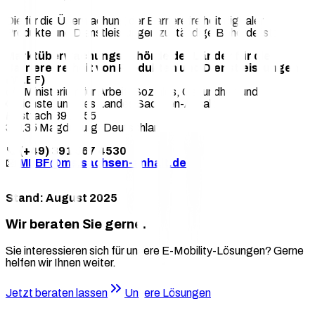
Die für die Überwachung der Barrierefreiheit digitaler
Produkte und Dienstleistungen zuständige Behörde ist:
Marktüberwachungsbehörde der Länder für die
Barrierefreiheit von Produkten und Dienstleistungen
(MLBF)
c/o Ministerium für Arbeit, Soziales, Gesundheit und
Gleichstellung des Landes Sachsen-Anhalt
Postfach 39 11 55
39135 Magdeburg, Deutschland
📞
(+49) 391 567 4530
📧
MLBF@ms.sachsen-anhalt.de
Stand: August 2025
Wir beraten Sie gerne.
Sie interessieren sich für unsere E-Mobility-Lösungen? Gerne
helfen wir Ihnen weiter.
Jetzt beraten lassen
Unsere Lösungen