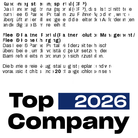
Kundenregistrierungsportal (CRP)
Das Kundenregistrierungsportal (CRP), das als Schnittstelle
zum Fleet & Partner Portal und zur Fahrer-App dient, wurde
überprüft und erfüllt weitgehend die geltenden Anforderungen
an die digitale Barrierefreiheit.
Fleet & Partner Portal (Partner Solution Management /
Fleet & Home Charging)
Das Fleet & Partner Portal wird derzeit technisch
überarbeitet, um die vollständige Umsetzung der
Barrierefreiheitsanforderungen sicherzustellen.
Die barrierefreie Neugestaltung ist geplant und wird
voraussichtlich bis Ende
2025
abgeschlossen sein.
Status dieser Erklärung
Diese Erklärung wurde im
Juli 2025
auf der Grundlage
interner Bewertungen und ergänzender externer
Bewertungen erstellt.
Feedback und Kontakt