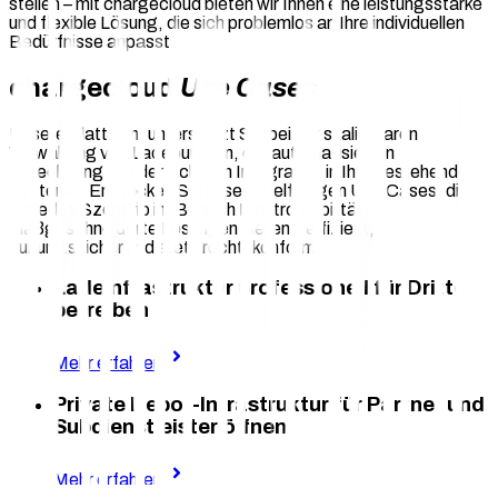
stellen – mit chargecloud bieten wir Ihnen eine leistungsstarke
und flexible Lösung, die sich problemlos an Ihre individuellen
Bedürfnisse anpasst.
chargecloud
Use Cases
Unsere Plattform unterstützt Sie bei der skalierbaren
Verwaltung von Ladepunkten, der automatisierten
Abrechnung und der sicheren Integration in Ihre bestehenden
Systeme. Entdecken Sie unsere vielfältigen Use Cases, die
für jedes Szenario im Bereich Elektromobilität
maßgeschneiderte Lösungen bieten – effizient,
zukunftssicher und stets rechtskonform.
Ladeinfrastruktur professionell für Dritte
betreiben
Mehr erfahren
Private Depot-Infrastruktur für Partner und
Subdienstleister öffnen
Mehr erfahren