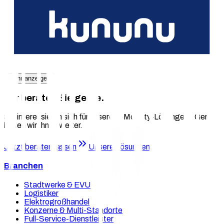
Mehr erfahren
Privatfahrzeuge am Arbeitsplatz geladen
Mehr erfahren
Mehr anzeigen
Wir beraten Sie gerne.
Sie interessieren sich für unsere E-Mobility-Lösungen? Gerne
helfen wir Ihnen weiter.
Jetzt beraten lassen
Unsere Lösungen
Branchen
Stadtwerke & EVU
Logistiker
Elektrogroßhandel
Konzerne & Multi-Standorte
Full-Service-Dienstleister