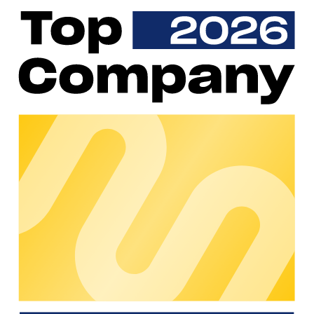
Laden für Besucher und Gäste
Mehr erfahren
Die eigene Flotte am
Unternehmensstandort laden
Mehr erfahren
Rückerstattung heimischer
Dienstwagenladevorgänge
Mehr erfahren
Ladeinfrastruktur öffentlich zugänglich
machen
Mehr erfahren
Europaweites Laden aus einer ermöglichen
Hand