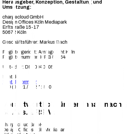
Herausgeber, Konzeption, Gestaltung und
Umsetzung:
chargecloud GmbH
Design Offices Köln Mediapark
Erftstraße 15-17
50672 Köln
Geschäftsführer: Markus Bach
Registergericht: Amtsgericht Köln
Registernummer: HRB 88854
USt-IdNr: DE309400054
Kontakt:
Kontaktformular
+49 (0)221 / 2927 25-00
Verantwortlich für den Inhalt nach §
55 Abs. 2 RStV:
chargecloud GmbH
Design Offices Köln Mediapark