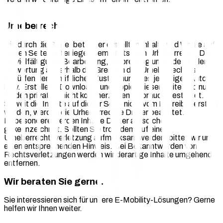
Urheberrecht
Die durch die Seitenbetreiber erstellten Inhalte und Werke auf
diesen Seiten unterliegen dem deutschen Urheberrecht. Die
Vervielfältigung, Bearbeitung, Verbreitung und jede Art der
Verwertung außerhalb der Grenzen des Urheberrechtes
bedürfen der schriftlichen Zustimmung des jeweiligen Autors
bzw. Erstellers. Downloads und Kopien dieser Seite sind nur
für den privaten, nicht kommerziellen Gebrauch gestattet.
Soweit die Inhalte auf dieser Seite nicht vom Betreiber erstellt
wurden, werden die Urheberrechte Dritter beachtet.
Insbesondere werden Inhalte Dritter als solche
gekennzeichnet. Sollten Sie trotzdem auf eine
Urheberrechtsverletzung aufmerksam werden, bitten wir um
einen entsprechenden Hinweis. Bei Bekanntwerden von
Rechtsverletzungen werden wir derartige Inhalte umgehend
entfernen.
Wir beraten Sie gerne.
Sie interessieren sich für unsere E-Mobility-Lösungen? Gerne
helfen wir Ihnen weiter.