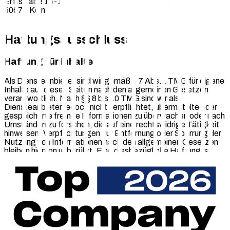
Erftstraße 15-17
50672 Köln
Haftungsausschluss
Haftung für Inhalte
Als Diensteanbieter sind wir gemäß § 7 Abs.1 TMG für eigene
Inhalte auf diesen Seiten nach den allgemeinen Gesetzen
verantwortlich. Nach §§ 8 bis 10 TMG sind wir als
Diensteanbieter jedoch nicht verpflichtet, übermittelte oder
gespeicherte fremde Informationen zu überwachen oder nach
Umständen zu forschen, die auf eine rechtswidrige Tätigkeit
hinweisen. Verpflichtungen zur Entfernung oder Sperrung der
Nutzung von Informationen nach den allgemeinen Gesetzen
bleiben hiervon unberührt. Eine diesbezügliche Haftung ist
jedoch erst ab dem Zeitpunkt der Kenntnis einer konkreten
Rechtsverletzung möglich. Bei Bekanntwerden von
entsprechenden Rechtsverletzungen werden wir diese Inhalte
umgehend entfernen.
Der Autor übernimmt keinerlei Gewähr für die Aktualität,
Korrektheit, Vollständigkeit oder Qualität der bereitgestellten
Informationen. Haftungsansprüche gegen den Autor, welche
sich auf Schäden materieller oder ideeller Art beziehen, die