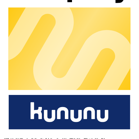
durch die Nutzung oder Nichtnutzung der dargebotenen
Informationen bzw. durch die Nutzung fehlerhafter und
unvollständiger Informationen verursacht wurden sind
grundsätzlich ausgeschlossen, sofern seitens des Autors kein
nachweislich vorsätzliches oder grob fahrlässiges
Verschulden vorliegt. Alle Angebote sind freibleibend und
unverbindlich. Der Autor behält es sich ausdrücklich vor, Teile
der Seiten oder das gesamte Angebot ohne gesonderte
Ankündigung zu verändern, zu ergänzen, zu löschen oder die
Veröffentlichung zeitweise oder endgültig einzustellen.
Haftung für Links
Unser Angebot enthält Links zu externen Webseiten Dritter,
auf deren Inhalte wir keinen Einfluss haben. Deshalb können
wir für diese fremden Inhalte auch keine Gewähr übernehmen.
Für die Inhalte der verlinkten Seiten ist stets der jeweilige
Anbieter oder Betreiber der Seiten verantwortlich. Die
verlinkten Seiten wurden zum Zeitpunkt der Verlinkung auf
mögliche Rechtsverstöße überprüft. Rechtswidrige Inhalte
waren zum Zeitpunkt der Verlinkung nicht erkennbar. Eine
permanente inhaltliche Kontrolle der verlinkten Seiten ist
jedoch ohne konkrete Anhaltspunkte einer Rechtsverletzung
nicht zumutbar. Bei Bekanntwerden von Rechtsverletzungen
werden wir derartige Links umgehend entfernen.