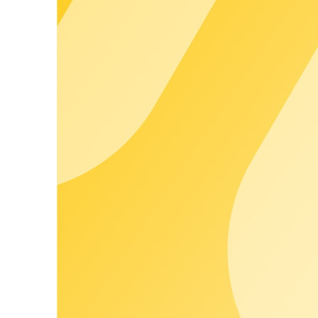
Volle Steuerbarkeit. Sicher skalierbar.
Das chargecloud Operating System ist das digitale Herz unsere
Abrechnung in einer zentralen Plattform, ist hardware‑unabhängi
Mehr erfahren
Whitelabel Frontends
Ihre Marke. Ihre Kunden.
Apps, Portale und Rechnungen laufen vollständig in Ihrem Bra
stärken.
Customer Happiness
Persönlich begleitet, verlässlich unterstützt.
Customer Happiness heißt bei chargecloud: Sie wählen die Unt
Ansprechpartner, proaktivem Support und klaren SLAs sorgen wi
Mehr erfahren
Unser Partnernetzwerk