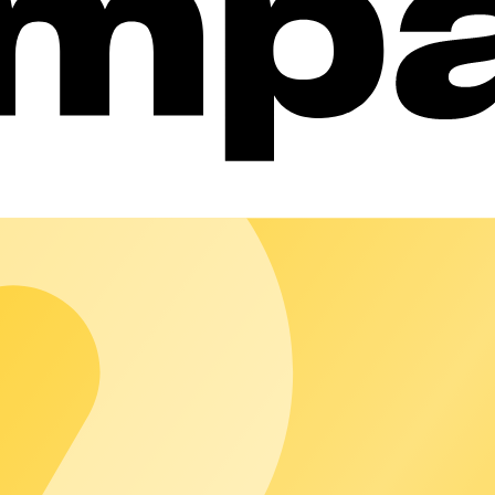
lt und bereitgestellt, ohne Belegportale verschiedener Herste
t.
ding. Endkunden sehen nur Sie.
sen und Kundenbeziehungen stärken.
elt aus Operating System, Whitelabel‑Frontends, Partnernetzw
n können, ohne eigene Integrationsprojekte. Das senkt Risiken, 