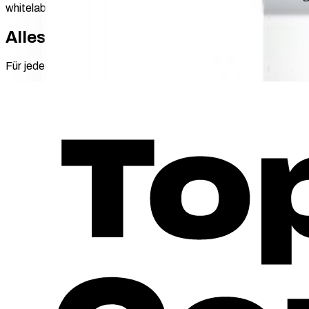
whitelabel‑fähig.
Alles für Ihre Marke
Für jeden Touchpoint: Ein konsistenter Markenauftritt über App,
Driver App
Ihre Marke. Ihre Fahrer. Eine App für alles.
Mehr erfahren
Fleet & Partner Portal
Transparenz für Partner, Standorte und Flotten.
Mehr erfahren
Direct Payment & Receipt Portal
Ihr Branding. Jede Zahlung. AFIR‑konform.
Das Whitelabel‑Frontend für Ad‑hoc‑Zahlung und Belegabruf läuf