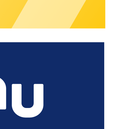
. Dazu finden Sie hier geprüfte Hardwarepartner, die mit dem
ber Migration, QR‑Code‑Sticker und SIM‑Karten bis zur 24/7