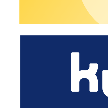
Mehr Angebot, weniger Aufwand.
Erweitern Sie Ihr Portfolio modular mit geprüften Partner‑Ser
chargecloud OS kompatibel sind.
Mehr erfahren
Unsere Services
Alles aus einer Hand.
Ob Neueinsteiger oder etablierter Charging Hero – das charg
Hotline: Sie erhalten alles aus einer Hand – ohne zusätzlichen Di
Mehr anzeigen
Wir beraten Sie gerne.
Sie interessieren sich für unsere E-Mobility-Lösungen? Gerne hel
Jetzt beraten lassen
Unsere Lösungen
Branchen