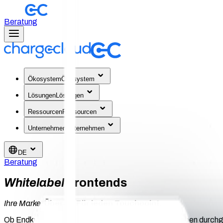
Beratung
Ökosystem
Ökosystem
Lösungen
Lösungen
Ressourcen
Ressourcen
Unternehmen
Unternehmen
DE
Beratung
Whitelabel
Frontends
Ihre Marke.
Überall. Für jeden Touchpoint.
Ob Endkunde, Fahrer oder Standortpartner: Alle erleben durchg