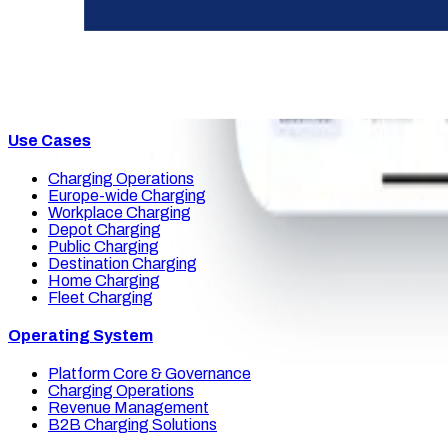
Stadtwerke & EVU
Logistiker
Elektrogroßhandel
Konzerne & Multi-Standorte
Full-Service-Dienstleister
Use Cases
Charging Operations
Europe-wide Charging
Workplace Charging
Depot Charging
Public Charging
Destination Charging
Home Charging
Fleet Charging
Operating System
Platform Core & Governance
Charging Operations
Revenue Management
B2B Charging Solutions