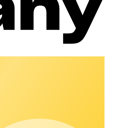
ller und ohne Medienbrüche. So entsteht ein durchgängiges
erk, Services und Customer Happiness. So erhalten Sie ein
entlastet spürbar im Alltag und schafft die Grundlage für