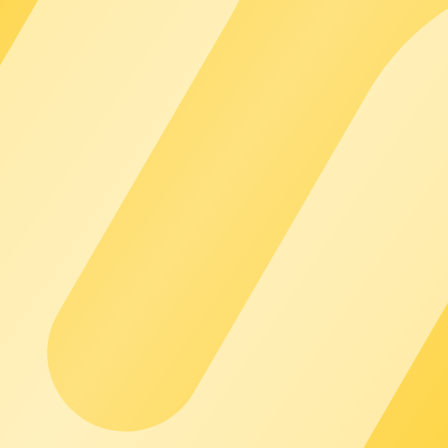
s Ökosystems und die technische Basis, auf der Ihr Betrieb läu
g und nahtlos integriert.
nding. Endkunden sehen nur Sie. chargecloud arbeitet im Hinter
erstützung, die Sie brauchen – von Academy, Help Center und Co
r für reibungslose Abläufe und planbares Wachstum, damit Sie si