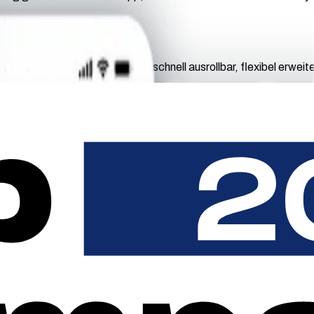
 Portale und Payment hinweg – schnell ausrollbar, flexibel erweit
t vollständig in Ihrem Design. Vom ersten Scan bis zum digitale