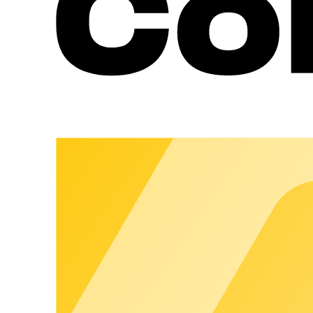
chargecloud. Rechtskonforme Belege werden automatisch erstel
Markenerlebnis, das Vertrauen schafft und Kundenbindung stärk
Immer & Überall - unter Ihrer Marke
Apps, Portale und Rechnungen laufen vollständig in Ihrem Bran
chargecloud arbeitet im Hintergrund, damit Sie sichtbar wach
Mehr anzeigen
chargecloud
Ökosystem
:
Bausteine, die zusammenspielen
Mehr Möglichkeiten, weniger Komplexität.
Das chargecloud Ökosystem vereint die gesamte chargecloud W
durchgängiges Angebot aus einer Hand, das Sie modular erweiter
skalierbares Wachstum und neue Geschäftsmodelle.
Das chargecloud Operating System