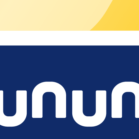
vices, z. B. für Energiemanagement, Payment und Smart Charging
ecloud Ökosystem ist mehr als Software. Von Managed Roaming ü
enstleister.
fen wir Ihnen weiter.