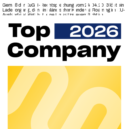
Gemäß der EuGH-Rechtsprechung vom 24.04.2023 löst ein
Ladevorgang, den ein inländischer Kunde via Roaming im EU-
Ausland getätigt hat, eine Umsatzsteuerpflicht im
entsprechenden EU-Ausland aus. countX übernimmt die
komplexe Abwicklung dieser grenzübergreifenden
Umsatzsteuerpflichten. Über ein intuitives Dashboard wird
eine einfache Datenübermittlung ermöglicht. Es gibt
proaktive Benachrichtigungen bei fehlenden Informationen
und Fristeinhaltungen. So erreicht countX eine lückenlose
Datenerfassung, einschließlich einer Validierung der Daten auf
Plausibilität. Die persönliche Beratung sichert nicht nur ein
korrektes Setup, sondern bietet zudem individuelle Lösungen
und maximale Sicherheit für Kunden.
Warum countX?
Kunden können sich effizient auf ihr Kerngeschäft
konzentrieren. countX hilft dabei Zeit einzusparen, reduziert
das Fehler- und Risikopotenzial und kümmert sich um den
bürokratischen Aufwand, der mit grenzüberschreitenden
Steuern einhergeht. Dies wird nicht nur durch das intuitive und
vollautomatisierte Kundenportal, sondern besonders auch
durch die persönlichen Kundenbetreuer*innen, die spezifische
und maßgeschneiderte Lösung erarbeiten, gewährleistet.