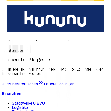
Vollumfängliches THG-Quoten-Management
Durchgängige Digitalisierung für nahtlose Prozesse
Die passende Lösung für Ihr
Ladegeschäft?
Fragen Sie Leistungen unserer Marketplace Partner direkt an.
Jetzt anfragen
Wir beraten Sie gerne.
Sie interessieren sich für unsere E-Mobility-Lösungen? Gerne
helfen wir Ihnen weiter.
Jetzt beraten lassen
Unsere Lösungen
Branchen
Stadtwerke & EVU
Logistiker