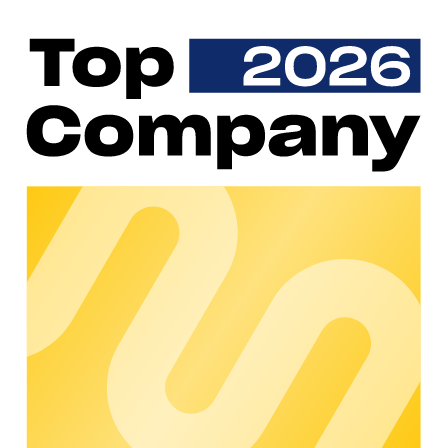
Elektrovorteil bietet Betreibern öffentlicher Ladepunkte eine
breite Palette an maßgeschneiderten technischen Lösungen
für einen maximalen Unternehmenserfolg. Das THG-Quoten-
Management wird vollständig digitalisiert aus einer Hand
durchgeführt. Hierbei steht Elektrovorteil für Schnelligkeit und
Zuverlässigkeit. Die Auszahlungen erfolgen mehrmals jährlich.
Durch eine umfassende Beratungskompetenz unterstützt
Elektrovorteil brachliegendes Potenzial optimal
auszuschöpfen. Volatilen Quotenkursen und
Marktunsicherheiten entgegnet Elektrovorteil mit stabilen und
überdurchschnittlichen Prämienzahlungen.
Warum Elektrovorteil?
B2B Full-Service-Kompetenz zur Optimierung des
Geschäftserfolgs: Elektrovorteil bietet ein rundum THG-
Quoten-Management, damit sich die Kunden auf das
Kerngeschäft konzentrieren können. Profitieren Sie vom
leistungsstarken Partnernetzwerk für eine zuverlässige und
erfolgreiche THG-Prämien-Abwicklung.
Mehrwert
Überdurchschnittliche Prämienzahlungen