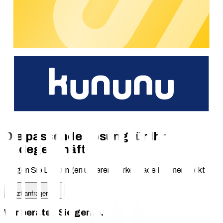
Einfache Integration: direkte Kommunikation mit dem
chargecloud-System (Cloud-to-Cloud-Anbindung) –
neue Terminals in Minuten angebunden
Schnelle Zahlungsabwicklung: innerhalb von 24 Stunden
– für maximale Liquidität
AFIR-konform: erfüllt gesetzlichen Anforderungen –
ideal für öffentliche Ladepunkte und zukunftssicheren
Betrieb
Herstellerunabhängig: kompatibel mit allen
Ladestationsmodellen
Die passende Lösung für Ihr
Ladegeschäft?
Fragen Sie Leistungen unserer Marketplace Partner direkt an.
Jetzt anfragen
Wir beraten Sie gerne.