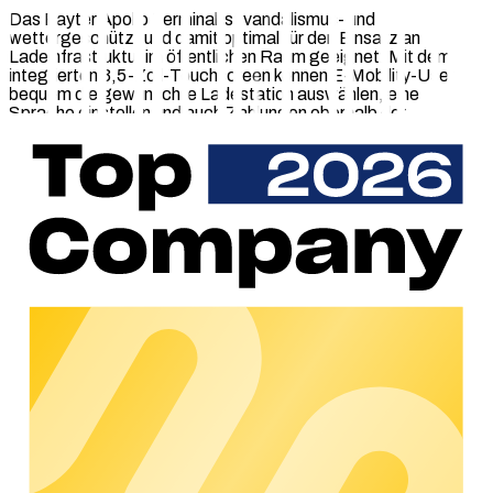
Das Payter Apollo Terminal ist vandalismus- und
wettergeschützt und damit optimal für den Einsatz an
Ladeinfrastruktur im öffentlichen Raum geeignet. Mit dem
integrierten 3,5-Zoll-Touchscreen können E-Mobility-User
bequem die gewünschte Ladestation auswählen, eine
Sprache einstellen und auch Zahlungen oberhalb der
kontaktlosen Schwelle sicher per PIN-Eingabe durchführen.
Über die Software MyPayter behalten Betreiber:innen zudem
jederzeit den Überblick über ihre gesamte Terminal-Flotte und
können Wartung oder Reporting zentral steuern. Payter erfüllt
damit die Anforderungen der AFIR und stellt eine
zukunftssichere, flexible Payment-Lösung dar.
Warum Payter?
Payter bietet kostengünstige Self-Service-
Zahlungsterminals. Diese machen das Bezahlen von Ad-hoc-
Ladevorgängen so einfach wie im Supermarkt. Über den
integrierten Touchscreen lassen sich Ladevorgänge intuitiv
starten und direkt vor Ort bezahlen – mit gängigen Kredit- und
Debitkarten oder auch mobilen Wallets, wie Apple Pay oder
Google Pay.
Mehrwert