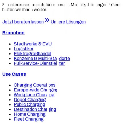
Sie interessieren sich für unsere E-Mobility-Lösungen? Gerne
helfen wir Ihnen weiter.
Jetzt beraten lassen
Unsere Lösungen
Branchen
Stadtwerke & EVU
Logistiker
Elektrogroßhandel
Konzerne & Multi-Standorte
Full-Service-Dienstleister
Use Cases
Charging Operations
Europe-wide Charging
Workplace Charging
Depot Charging
Public Charging
Destination Charging
Home Charging
Fleet Charging