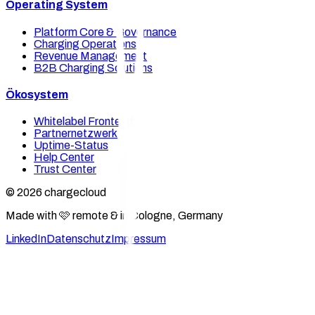
Operating System
Platform Core & Governance
Charging Operations
Revenue Management
B2B Charging Solutions
Ökosystem
Whitelabel Frontends
Partnernetzwerk
Uptime-Status
Help Center
Trust Center
© 2026 chargecloud
Made with 🩷 remote & in Cologne, Germany
LinkedIn
Datenschutz
Impressum