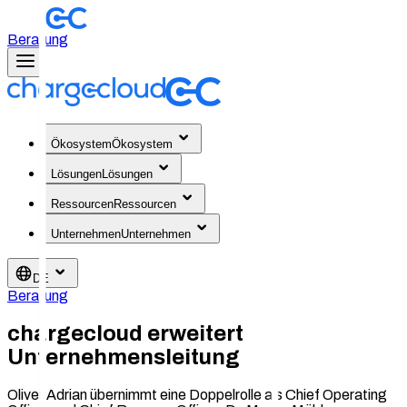
Beratung
Ökosystem
Ökosystem
Lösungen
Lösungen
Ressourcen
Ressourcen
Unternehmen
Unternehmen
DE
Beratung
chargecloud erweitert
Unternehmensleitung
Oliver Adrian übernimmt eine Doppelrolle als Chief Operating