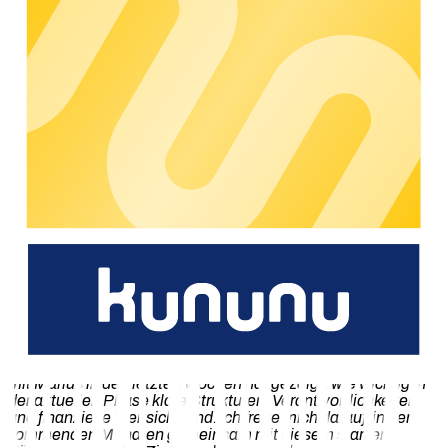
Investor Relations und strategische Unternehmensführung.
Vor seinem Wechsel zu chargecloud war er in verschiedenen
Führungsrollen im Finanzbereich internationaler,
börsennotierter Technologiekonzerne tätig – unter anderem
innerhalb der Mitsubishi Heavy Industries Group. Zuletzt
verantwortete er dort das Controlling der EMEA-
Energiesparte (Mitsubishi Power Europe). Er bringt fundierte
Kenntnisse in der finanziellen Steuerung von Unternehmen im
Bereich der Energietechnologie mit und ist spezialisiert auf die
Etablierung skalierbarer Finanzstrukturen in internationalen
Kontexten. Als CFO wird er maßgeblich die Finanzstrategie
von chargecloud im Rahmen des internationalen Wachstums
verantworten und die wirtschaftliche Stabilität des
Unternehmens weiter stärken.
„
Wir freuen uns sehr, Marius Mölders und Oliver Adrian bei
chargecloud begrüßen zu können. Olivers umfassende
Kenntnisse und Erfahrungen im europäischen
Ladeinfrastruktursektor werden auf unserem weiteren
Wachstumskurs von unschätzbarem Wert sein und unsere
operativen Fähigkeiten erheblich stärken
“, sagt Markus
Bach, CEO der chargecloud GmbH. „
Die Zusammenarbeit
mit Marius in den letzten Wochen hat gezeigt, wie wichtig in
der aktuellen Phase klare Strukturen, Verantwortlichkeiten
und finanzielle Weitsicht sind. Ich freue mich darauf, in den
kommenden Monaten gemeinsam mit diesem starken