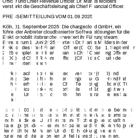
Officer und Chief Revenue Officer. Dr. Marius Mölders
verstärkt die Geschäftsleitung als Chief Financial Officer.
PRESSEMITTEILUNG VOM 01.09.2025
Köln, 01. September 2025: Die chargecloud GmbH, ein
führender Anbieter cloudbasierter Softwarelösungen für die
Elektromobilitätsbranche, erweitert ihr Führungsteam:
Bereits zum 1. Juni 2025 startete Dr. Marius Mölders in der
Funktion des Chief Financial Officer (CFO). Seit 1. September
2025 komplettiert Oliver Adrian als Chief Operating Officer
(COO) und Chief Revenue Officer (CRO) die C-Suite des
Kölner Unternehmens.
Markus Bach bleibt Chief Executive Officer (CEO) und
alleiniger Geschäftsführer der chargecloud GmbH und hat
auch weiterhin die Rolle des Chief Technology Officer (CTO)
inne. Jessica Blank verantwortet als Chief Strategist wie
bisher die Umsetzung der Unternehmensstrategie des SaaS-
Anbieters.
Das seit 2016 bestehende E-Mobility-Unternehmen befindet
sich auf einem dynamischen internationalen Wachstumskurs
und hat in diesem Jahr bereits eine Tochtergesellschaft in
Italien gegründet – weitere in Spanien und Frankreich folgen in
den nächsten Monaten. Um der Entwicklung in einem
zunehmend internationalen Umfeld gerecht zu werden,