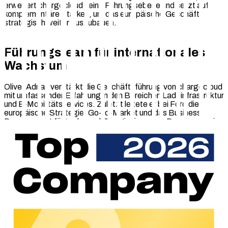
erweitert chargecloud seine Führungsebene und setzt auf
komplementäre Stärken, um das europäische Geschäft
strategisch weiter auszubauen.
Führungsteam für internationales
Wachstum
Oliver Adrian verstärkt die Geschäftsführung von chargecloud
mit umfassender Erfahrung in den Bereichen Ladeinfrastruktur
und E-Mobilitätsservices. Zuletzt leitete er bei Ford die
europäische Strategie, Go-to-Market und das Business
Development für Lade- und Energielösungen. Davor war er in
leitender Funktion bei Hubject tätig, wo er unter anderem als
Vice President und Interim CEO North America die weitere
Expansion des Unternehmens im US-Markt verantwortete.
Mit seiner langjährigen Erfahrung in der Skalierung
internationaler Geschäftsmodelle, im Aufbau strategischer
Partnerschaften sowie in der Entwicklung innovativer Go-to-
Market-Strategien wird er maßgeblich zur weiteren
Internationalisierung und operativen Exzellenz von
chargecloud beitragen.
Dr. Marius Mölders verfügt über langjährige Erfahrung in den
Bereichen Konzernberichterstattung, Rechnungswesen,