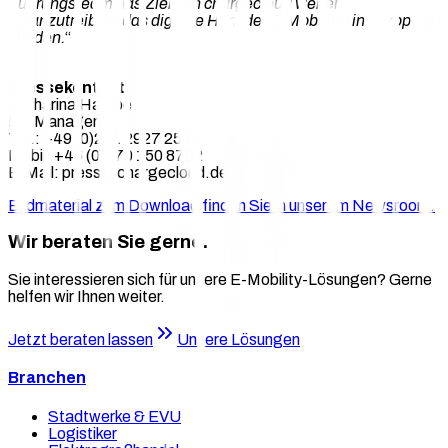
Führungsteam das Ziel von chargecloud weiter
voranzutreiben, das digitale Herz der E-Mobilität in Europa zu
werden.
“
Pressekontakt
Katharina Hampe
PR Managerin
Tel.: +49 (0)221 2927 2585
Mobil: +46 (0)170 150 8782
E-Mail: press@chargecloud.de
Bildmaterial zum Download finden Sie in unserem Newsroom.
Wir beraten Sie gerne.
Sie interessieren sich für unsere E-Mobility-Lösungen? Gerne
helfen wir Ihnen weiter.
Jetzt beraten lassen
Unsere Lösungen
Branchen
Stadtwerke & EVU
Logistiker