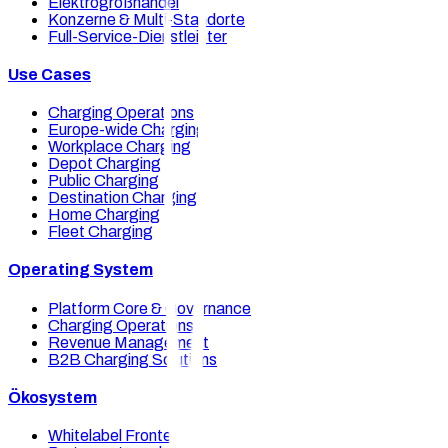
Elektrogroßhandel
Konzerne & Multi-Standorte
Full-Service-Dienstleister
Use Cases
Charging Operations
Europe-wide Charging
Workplace Charging
Depot Charging
Public Charging
Destination Charging
Home Charging
Fleet Charging
Operating System
Platform Core & Governance
Charging Operations
Revenue Management
B2B Charging Solutions
Ökosystem
Whitelabel Frontends