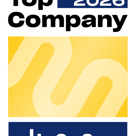
privaten eTruck-Ladepunkten am Depot können diese
unkompliziert für Dritte freigeben – inklusive der über FRYTE
planbaren Reservierungen, die externe Fahrer:innen
problemlos nutzen können. Die integrierte
Disponentenfunktion innerhalb der FRYTE-Plattform
unterstützt dabei die Analyse, Planung und Steuerung von
eTruck-Einsätzen und sorgt für maximale Übersicht und
Effizienz.
Technische Verbundenheit und
wirtschaftliche Vorteile
FRYTE und chargecloud verbinden ihre Systeme über
leistungsstarke chargecloud APIs, während OCPI-
Schnittstellen die Anbindung externer Partner und CPOs
ermöglichen. So entsteht ein durchgängiges Zusammenspiel
zwischen Routenplanung, Ladeinfrastruktur und Abrechnung.
Das Ergebnis: eTruck-Betrieb wird planbar, effizient und
wirtschaftlich rentabel. Logistikunternehmen können ihre
Ladepunkte optimal auslasten, Abläufe verschlanken und
Betriebskosten pro Tour deutlich senken. Das SaaS-
Abrechnungssystem von chargecloud sorgt dabei für die
nötige Transparenz und Automatisierung – von Billing und
Zahlungsabwicklung bis zum Hauptbuch-Übertrag: