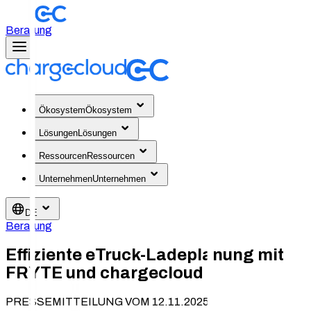
Beratung
Ökosystem
Ökosystem
Lösungen
Lösungen
Ressourcen
Ressourcen
Unternehmen
Unternehmen
DE
Beratung
Effiziente eTruck-Ladeplanung mit
FRYTE und chargecloud
PRESSEMITTEILUNG VOM 12.11.2025