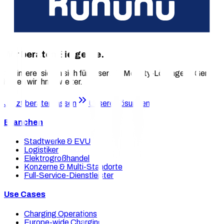
vollständig mandantenfähig und dank White-Label im
individuellen Branding. Auf diese Weise wird eTruck-Charging
nicht zum Kostenfaktor, sondern zum Wettbewerbsvorteil –
und unterstützt zugleich den Aufbau einer offenen,
interoperablen Ladeinfrastruktur im Schwerlastverkehr.
Wir beraten Sie gerne.
Sie interessieren sich für unsere E-Mobility-Lösungen? Gerne
helfen wir Ihnen weiter.
Jetzt beraten lassen
Unsere Lösungen
Branchen
Stadtwerke & EVU
Logistiker
Elektrogroßhandel
Konzerne & Multi-Standorte
Full-Service-Dienstleister
Use Cases
Charging Operations
Europe-wide Charging