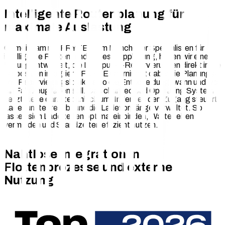
Intelligente Routenplanung für
maximale Auslastung
Gemeinsam mit FRYTE, dem Münchener Spezialisten für
intelligente Routen- und Ladestoppplanung, haben wir eine
Lösung entwickelt, die Ladepunkt-Reservierungen direkt in die
Disposition integriert. FRYTE übernimmt dabei die Planungs-
und Reservierungslogik – also die Entscheidung, wann und wo
ein Fahrzeug laden soll. Das chargecloud Operating System
setzt diese dann technisch um. Indem es den Zugang steuert,
Ladepunkte freigibt und die Ladevorgänge verwaltet. So
lassen sich Ladezeiten optimal einbinden, Wartezeiten
vermeiden und Standzeiten effizient nutzen.
Nahtlose Integration in
Flottenprozesse und externe
Nutzung
Die Lösung lässt sich direkt in Backends und Transport
Management Systeme (TMS) einbinden und ermöglicht so
eine durchgängige Optimierung von Touren. Betreibende von