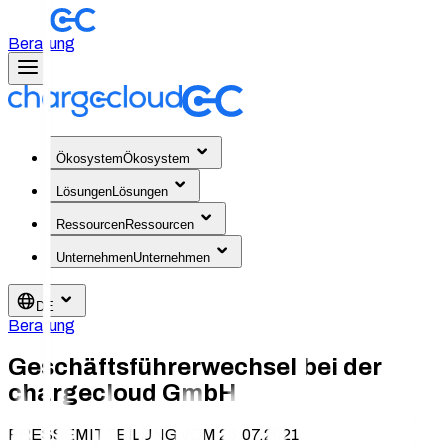
Beratung
Ökosystem
Ökosystem
Lösungen
Lösungen
Ressourcen
Ressourcen
Unternehmen
Unternehmen
DE
Beratung
Geschäftsführerwechsel bei der
chargecloud GmbH
PRESSEMITTEILUNG VOM 26.07.2021