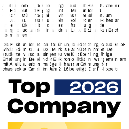
Axel Lauterborn, der die chargecloud GmbH seit 5 Jahren mit
viel Herzblut und Engagement als Mitgründer und
Geschäftsführer begleitet, wird das Unternehmen zum
01.08.2021 verlassen und seinen wohlverdienten Ruhestand
antreten. Die Position der Geschäftsführung bei der
chargecloud GmbH wird ab dem 01.08.2021 Markus Bach
übernehmen.
Die Position der Geschäftsführung bei der chargecloud GmbH
wird ab dem 01.08.2021 Markus Bach übernehmen. Der
studierte Wirtschaftsingenieur verfügt über langjährige
Erfahrung im Bereich der Elektromobilität und war gemeinsam
mit Axel Lauterborn maßgeblich an der Gründung der
chargecloud GmbH im Jahr 2016 beteiligt. Der IT-Experte
formuliert seither als bisheriger Technischer Leiter des
Unternehmens zahlreiche, kundenorientierte Antworten auf
die Zukunftsfragen der Branche und wird die positive
Geschäftsentwicklung der letzten Jahre mit weiteren
innovativen E-Mobilitäts-Produkten und Services
vorantreiben. Seiner Weitsicht ist es zu verdanken, dass wir
Ihnen heute eines der besten Back-End Systeme im
europäischen Mark zur Verfügung stellen können. Als
zukünftiger Geschäftsführer verfolgt Markus Bach die Vision,
gemeinsam mit dem über 50-köpfigen Team, E-Mobilität für
alle Akteure so einfach wie möglich zu gestalten.