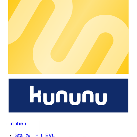
Wir möchten uns an dieser Stelle bei Axel Lauterborn für alles,
was er in dieser Zeit bewirkt hat, bedanken. Für den
unermüdlichen Einsatz und die vielen guten und weitsichtigen
Entscheidungen, welche maßgeblich zum rasanten
Wachstum und Unternehmenserfolg der chargecloud
beigetragen haben. Wir wünschen ihm für die Zukunft und den
neuen Lebensabschnitt weiterhin alles Gute. Wir freuen uns,
dass er uns auch in Zukunft mit seinem Rat zur Verfügung
stehen wird.
Wir bedanken uns auch herzlich bei unseren Kunden und
Geschäftspartnern für das entgegengebrachte Vertrauen und
freuen uns auf die Fortsetzung einer verlässlichen und
erfolgreichen Zusammenarbeit.
Wir beraten Sie gerne.
Sie interessieren sich für unsere E-Mobility-Lösungen? Gerne
helfen wir Ihnen weiter.
Jetzt beraten lassen
Unsere Lösungen
Branchen
Stadtwerke & EVU