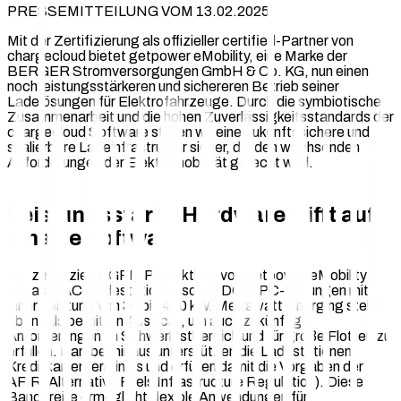
PRESSEMITTEILUNG VOM 13.02.2025
Mit der Zertifizierung als offizieller certified-Partner von
chargecloud bietet getpower eMobility, eine Marke der
BERGER Stromversorgungen GmbH & Co. KG, nun einen
noch leistungsstärkeren und sichereren Betrieb seiner
Ladelösungen für Elektrofahrzeuge. Durch die symbiotische
Zusammenarbeit und die hohen Zuverlässigkeitsstandards der
chargecloud Software stellen wir eine zukunftssichere und
skalierbare Ladeinfrastruktur sicher, die den wachsenden
Anforderungen der Elektromobilität gerecht wird.
Leistungsstarke Hardware trifft auf
smarte Software
Die zertifizierte GPE-Produktlinie von getpower eMobility
umfasst AC-Ladestationen sowie DC/HPC-Lösungen mit
einer Leistung von 30 bis 480 kW. Megawatt Charging steht
ebenfalls bereits in Aussicht, um auch zukünftige
Anforderungen im Schwerlastbereich und für große Flotten zu
erfüllen. Darüber hinaus unterstützen die Ladestationen
Kreditkartenterminals und erfüllen damit die Vorgaben der
AFIR (Alternative Fuels Infrastructure Regulation). Diese
Bandbreite ermöglicht flexible Anwendungen für