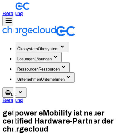
Beratung
Ökosystem
Ökosystem
Lösungen
Lösungen
Ressourcen
Ressourcen
Unternehmen
Unternehmen
DE
Beratung
getpower eMobility ist neuer
certified Hardware-Partner der
chargecloud