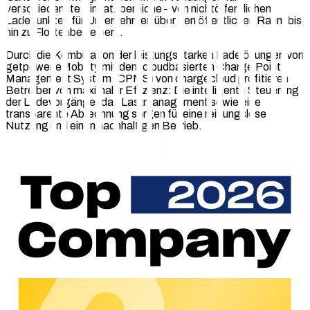
verschiedenste Einsatzbereiche – von nichtöffentlichen
Ladepunkten für Unternehmen über den öffentlichen Raum bis
hin zu Flottenbetreibern.
Durch die Kombination der leistungsstarken Ladelösungen von
getpower eMobility mit dem cloudbasierten Charge Point
Management System (CPMS) von chargecloud profitieren
Betreiber von maximaler Effizienz: Die intelligente Steuerung
der Ladevorgänge, das Lastmanagement sowie eine
transparente Abrechnung sorgen für eine reibungslose
Nutzung und einen nachhaltigen Betrieb.
Zertifizierte Qualität für maximale
Kompatibilität
Im Rahmen des Zertifizierungsprozesses wurde
sichergestellt, dass die getpower eMobility-Ladelösungen die
strengen Anforderungen von chargecloud erfüllen. Dazu
gehören unter anderem die nahtlose Kommunikation über das
OCPP 1.6-Protokoll, eine vollständige Dokumentation der
Hardware- und Firmware-Update-Prozesse sowie eine
eichrechtskonforme Abrechnung der Ladevorgänge. Die
Zertifizierung bestätigt eine stabile und sichere Anbindung an
die chargecloud-Plattform und gewährleistet eine langfristige