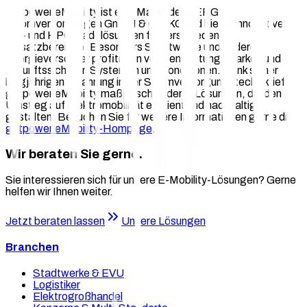
getpower eMobility ist eine Marke der BERGER
Stromversorgungen GmbH & Co. KG und bietet innovative
DC- und HPC-Ladelösungen für verschiedenste
Einsatzbereiche. Besonders Stadtwerke und andere
Energieversorger profitieren von den leistungsstarken und
zukunftssicheren Systemen und Konditionen. Dank seiner
langjährigen Erfahrung in der Stromversorgungstechnik liefert
getpower eMobility maßgeschneiderte Lösungen, die den
Umstieg auf Elektromobilität effizient und nachhaltig
gestalten. Besuchen Sie für weitere Informationen gerne die
getpower eMobility-Hompage
.
Wir beraten Sie gerne.
Sie interessieren sich für unsere E-Mobility-Lösungen? Gerne
helfen wir Ihnen weiter.
Jetzt beraten lassen
Unsere Lösungen
Branchen
Stadtwerke & EVU
Logistiker
Elektrogroßhandel