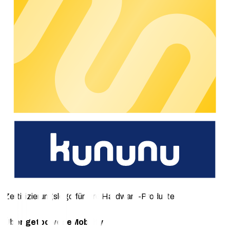
Betriebssicherheit.
Über certified
Mit dem
certified-Programm
stellt chargecloud sicher, dass
die zertifizierte Hardware optimal mit der chargecloud
Software harmoniert. Es umfasst fünf zentrale
Prüfkomponenten. Obligatorisch sind die Sicherstellung der
Grundkonnektivität durch certified ocpp sowie die Erstellung
eines HelpCenter-Artikels mittels certified doku. Zudem wird
ein strukturierter Prozess zur Bereitstellung von Firmware-
Updates geprüft. Je nach Ladestationsmodell werden
zusätzlich Smart Charging-Funktionalitäten,
Sicherheitsmechanismen sowie die eichrechtskonforme
Implementierung in die chargecloud Software getestet.
Unser erfahrenes Team begleitet Hersteller während des
gesamten Prozesses mit technischem Support und stellt eine
verlässliche Integration in die chargecloud Plattform sicher.
Als certified-Partner erhalten Sie nach erfolgreichem
Abschluss des Prozesses ein offizielles Zertifikat und ein
Zertifizierungslogo für Ihre Hardware-Produkte
Über getpower eMobility