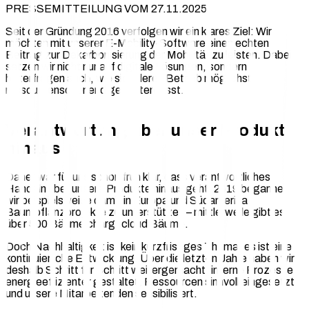
PRESSEMITTEILUNG VOM 27.11.2025
Seit der Gründung 2016 verfolgen wir ein klares Ziel: Wir
möchten mit unserer E-Mobility-Software einen echten
Beitrag zur Dekarbonisierung der Mobilität zu leisten. Dabei
setzen wir nicht nur auf digitale Lösungen, sondern
hinterfragen auch, wie sich deren Betrieb möglichst
ressourcenschonend gestalten lässt.
Verantwortung über unser Produkt
hinaus
Daher war für uns schon früh klar, dass verantwortliches
Handeln über unsere Produkte hinaus geht. 2019 begannen
wir beispielsweise damit in Europa und Südamerika
Baumpflanzprojekte zu unterstützen – mittlerweile gibt es
über 500 Bäume chargecloud Bäume.
Doch Nachhaltigkeit ist kein kurzfristiges Thema, es ist eine
kontinuierliche Entwicklung: Über die letzten Jahre haben wir
deshalb Schritt für Schritt weitergemacht: interne Prozesse
energieeffizienter gestaltet, Ressourcen sinnvoll eingesetzt
und unsere Mitarbeitenden sensibilisiert.