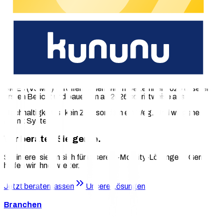
gezielt zu steuern.
Die externe Prüfung schafft Vertrauen und macht unser
Engagement heute nachvollziehbar und richtet den Blick auf
künftige Maßnahmen.
Eine davon wird der Nachhaltigkeitsbericht nach VSME. Ein
Meilenstein – denn die EU-Kommission hat den freiwilligen
Standard erst am 30. Juli 2025 offiziell empfohlen. Auf Basis
des Voluntary Sustainability Reporting Standard for non-listed
SMEs (VSME) veröffentlichen wir im Dezember 2025 unseren
ersten Bericht und bauen ihn ab 2026 schrittweise aus.
Nachhaltigkeit ist kein Ziel, sondern ein Weg. Und wir gehen
ihn mit System.
Wir beraten Sie gerne.
Sie interessieren sich für unsere E-Mobility-Lösungen? Gerne
helfen wir Ihnen weiter.
Jetzt beraten lassen
Unsere Lösungen
Branchen