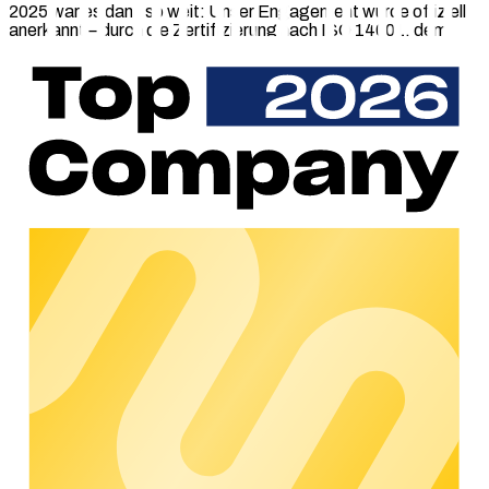
2025 war es dann so weit: Unser Engagement wurde offiziell
anerkannt – durch die Zertifizierung nach ISO 14001, dem
internationalen Standard für systematisches
Umweltmanagement.
Diese Zertifizierung steht für unser gelebtes
Umweltversprechen, das uns zu drei zentralen Säulen
verpflichtet:
Energie & Ressourcen systematisch steuern
mit konkreten Jahreszielen, internen Audits und externer
Prüfung
IT-Wiederverwendung ausbauen
für eine Verdopplung der Hardware-Lebensdauer
Dienstreisen klimabewusst gestalten
um unvermeidbare Emissionen transparent zu erfassen
& zu kompensieren
Warum ISO 14001?
Die Zertifizierung gibt uns einen international anerkannten
Rahmen, der uns eine stetige Verbesserung abverlangt. Alle
Umweltauswirkungen erfassen wir systematisch, um sie