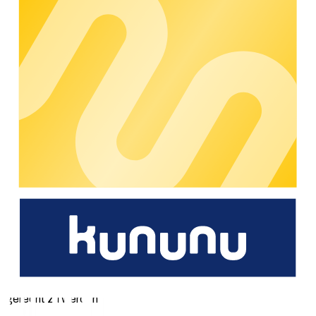
Rückmeldungen waren konstruktiv, ohne Hauptabweichungen
oder Nebenabweichungen.
Im Januar erhielt chargecloud dann den erwarteten
Auditbericht der SGS. Dieser war detailliert, und es galt,
etwaige Abweichungen zu klären und Korrekturmaßnahmen
umzusetzen. Da jedoch weder Hauptabweichungen noch
Nebenabweichungen resultierten, konnten chargecloud die
ISO 9001-Zertifikat umgehend entgegennehmen. Die ISO
9001 Zertifizierung durch SGS ist nicht nur eine Anerkennung
der Qualität von chargecloud, sondern auch ein Versprechen
zur kontinuierlichen Verbesserung. Jede:r Mitarbeitende hat
einen Beitrag geleistet, und das Zertifikat im Januar 2024 ist
nicht nur eine Urkunde, sondern ein Symbol des Engagements
für Qualität und Kundenzufriedenheit.
Die Erlangung der ISO 9001 ist ein bedeutender Meilenstein
für chargecloud. Durch die Implementierung dieser Normen
schafft das Unternehmen nicht nur einen Rahmen für
exzellente Leistung, sondern setzt auch klare Maßstäbe für
die kontinuierliche Verbesserung und die Anpassung an sich
wandelnde Anforderungen. chargecloud verpflichtet sich
dazu, die Effektivität der implementierten Systeme
regelmäßig zu überprüfen, neue Herausforderungen proaktiv
anzugehen und stets den Anforderungen des Marktes
gerecht zu werden.