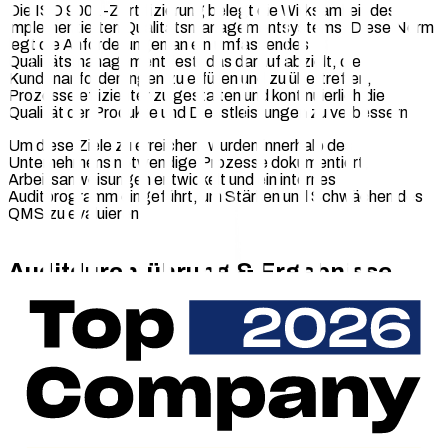
Die ISO 9001-Zertifizierung belegt die Wirksamkeit des
implementierten Qualitätsmanagementsystems. Diese Norm
legt die Anforderungen an ein umfassendes
Qualitätsmanagement fest, das darauf abzielt, die
Kundenanforderungen zu erfüllen und zu übertreffen,
Prozesse effizienter zu gestalten und kontinuierlich die
Qualität der Produkte und Dienstleistungen zu verbessern.
Um diese Ziele zu erreichen, wurden innerhalb des
Unternehmens notwendige Prozesse dokumentiert,
Arbeitsanweisungen entwickelt und ein internes
Auditprogramm eingeführt, um Stärken und Schwächen des
QMS zu evaluieren.
Auditdurchführung & Ergebnisse
Im Dezember durchleuchtete ein externer Auditor der SGS
das QMS von chargecloud. Es wurden Dokumentationen,
Prozesse und Ressourcen bewertet. Nach der umfassenden
Prüfung von Abläufen und nach Durchführung von
Mitarbeitendeninterviews bestätigt der Auditor, dass
chargecloud erfolgreich ein Managementsystem eingeführt
und aufrechterhalten hat, das systematisch die
Anforderungen an Produkte und Dienstleistungen erfüllt. Die