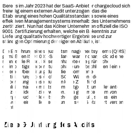
Bereits im Jahr 2023 hat der SaaS-Anbieter chargecloud sich
freiwillig einem externen Audit unterzogen, das die
Etablierung eines hohen Qualitätsstandards sowie eines
effektiven Managementsystems innerhalb des Unternehmens
zertifiziert. Nun hat das Kölner Unternehmen offiziell die ISO
9001 Zertifizierung erhalten, welche ein Bekenntnis zur
Lieferung qualitativ hochwertiger Ergebnisse und zur
ständigen Optimierung der eigenen Abläufe, ist.
Die Einführung eines Qualitätsmanagementsystems (QMS)
gemäß den ISO 9001-Standards war für chargecloud eine
spannende Reise. Diese beinhaltete eine gründliche
dreimonatige Vorbereitungsphase und abschließend eine
externe Überprüfung durch die renommierte
Zertifizierungsgesellschaft SGS. Während der
Vorbereitungsphase mussten klare Ziele für das
Qualitätsmanagementsystem festgelegt, und relevante
Prozesse identifiziert werden. Das gesamte Team von
chargecloud wurde entsprechend geschult, so dass ein
Bewusstsein für die Bedeutung des QMS etabliert werden
konnte.
Ziele & Umfang des Audits