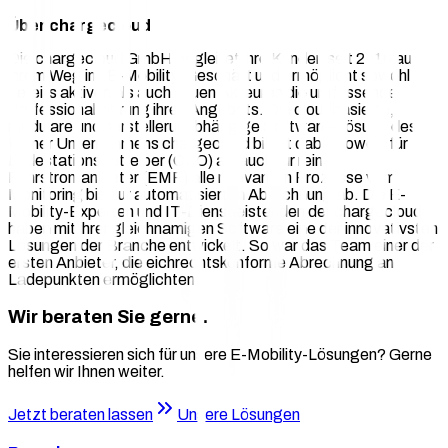
Über chargecloud
Die chargecloud GmbH begleitet ihre Kunden seit 2016 auf
ihrem Weg ins E-Mobility-Geschäft und ermöglicht sowohl
bereits aktiven als auch neuen Akteuren die umfassende
Professionalisierung ihres Angebots. Die cloudbasierte,
modulare und herstellerunabhängige Software-Lösung des
Kölner Unternehmens chargecloud bildet dabei sowohl für
Ladestationsbetreiber (CPO) als auch für reine
Fahrstromanbieter (EMP) alle relevanten Prozesse vom
Monitoring bis zur automatisierten Abrechnung ab. Die E-
Mobility-Experten und IT-Dienstleistenden der chargecloud
haben mit ihrer gleichnamigen Software eine der innovativsten
Lösungen der Branche entwickelt. So war das Team einer der
ersten Anbieter, die eichrechtskonforme Abrechnung an
Ladepunkten ermöglichten.
Wir beraten Sie gerne.
Sie interessieren sich für unsere E-Mobility-Lösungen? Gerne
helfen wir Ihnen weiter.
Jetzt beraten lassen
Unsere Lösungen