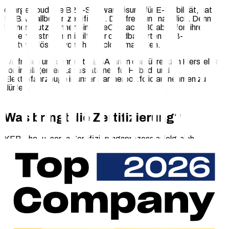
chargecloud, die B2B-Softwarelösung für E-Mobilität, hat
KEBA Wallboxen zertifiziert. Das freut uns natürlich. Denn so
können Nutzer:innen einer KeContact P30 ab sofort ihre
Ladeinfrastruktur mithilfe der cloudbasierten B2B-
Softwarelösung von chargecloud managen.
Wir freuen uns sehr, mit KEBA einen der führenden Hersteller
von intelligenten Ladestationen für Hybrid- und
Elektrofahrzeuge in unser Partnerportfolio aufnehmen zu
dürfen.
Was bringt die Zertifizierung?
KEBA hat unseren Zertifizierungsprozess erfolgreich
abgeschlossen. Wir freuen uns, KEBA-Ladestationen somit in
unser Backend der B2B-Lösung einbinden zu können.
Dadurch ist die Kompatibilität zwischen KEBA-Ladestationen
und chargecloud gegeben.
Was das bringt? Die Zertifizierung ermöglicht allen
Nutzer:innen einer KeContact P30 ab sofort die Integration
ihrer Wallbox mit unserer modularen Ladeverwaltungs- und
Abrechnungs-Software.