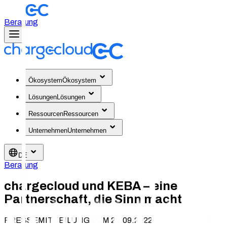
Beratung
Ökosystem
Ökosystem
Lösungen
Lösungen
Ressourcen
Ressourcen
Unternehmen
Unternehmen
DE
Beratung
chargecloud und KEBA – eine
Partnerschaft, die Sinn macht
PRESSEMITTEILUNG VOM 20.09.2022