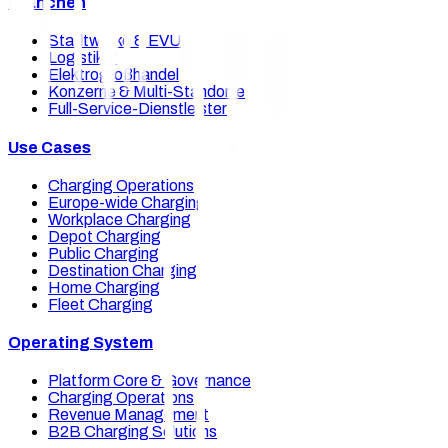
Branchen
Stadtwerke & EVU
Logistiker
Elektrogroßhandel
Konzerne & Multi-Standorte
Full-Service-Dienstleister
Use Cases
Charging Operations
Europe-wide Charging
Workplace Charging
Depot Charging
Public Charging
Destination Charging
Home Charging
Fleet Charging
Operating System
Platform Core & Governance
Charging Operations
Revenue Management
B2B Charging Solutions