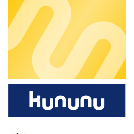
Was ist chargecloud?
Mit unseren cloudbasierten B2B-Softwarelösungen
ermöglichen wir es Unternehmen, ihre Ladeinfrastruktur
innerhalb einer einzigen Plattform zu verwalten. Das
Monitoring der Wallboxen, eine effiziente Kundenverwaltung,
die flexible Tarifgestaltung sowie eine vollautomatisierte
Rechnungslegung erfolgen über die chargecloud so aus einer
Hand.
Damit die B2B-Software für jede Ladeinfrastruktur eines
Unternehmens die richtige Wahl ist, operieren wir
herstellerunabhängig. Wallboxen von mehr als 35 Herstellern
können mit der Software gesteuert und überwacht werden.
Darunter nun auch die Ladestationen von KEBA.
Wir beraten Sie gerne.
Sie interessieren sich für unsere E-Mobility-Lösungen? Gerne
helfen wir Ihnen weiter.
Jetzt beraten lassen
Unsere Lösungen