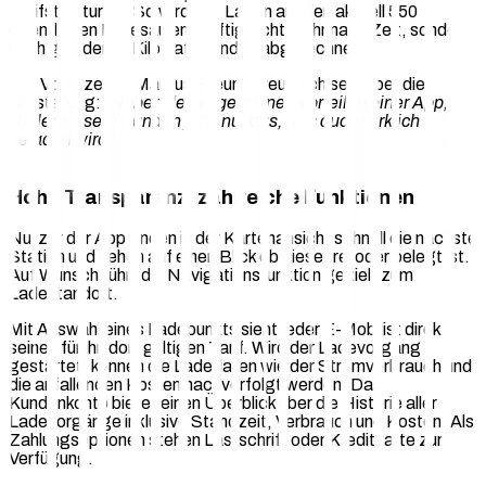
Tarifstruktur an. So wird das Laden an allen aktuell 550
öffentlichen Ladesäulen künftig nicht mehr nach Zeit, sondern
nach geladenen Kilowattstunden abgerechnet.
Der Vorsitzende Marcus Steurer freut sich sehr über die
Umstellung: „
Neben den allgemeinen Vorteilen einer App,
zahlen unsere Kunden jetzt nur das, was auch wirklich
geladen wird.
“
Hohe Transparenz, zahlreiche Funktionen
Nutzer der App finden in der Kartenansicht schnell die nächste
Station und sehen auf einen Blick ob diese frei oder belegt ist.
Auf Wunsch führt die Navigationsfunktion gezielt zum
Ladestandort.
Mit Auswahl eines Ladepunkts sieht jeder E-Mobilist direkt
seinen für ihn dort gültigen Tarif. Wird der Ladevorgang
gestartet, können die Ladedaten wie der Stromverbrauch und
die anfallenden Kosten nachverfolgt werden. Das
Kundenkonto bietet einen Überblick über die Historie aller
Ladevorgänge inklusive Standzeit, Verbrauch und Kosten. Als
Zahlungsoptionen stehen Lastschrift oder Kreditkarte zur
Verfügung.