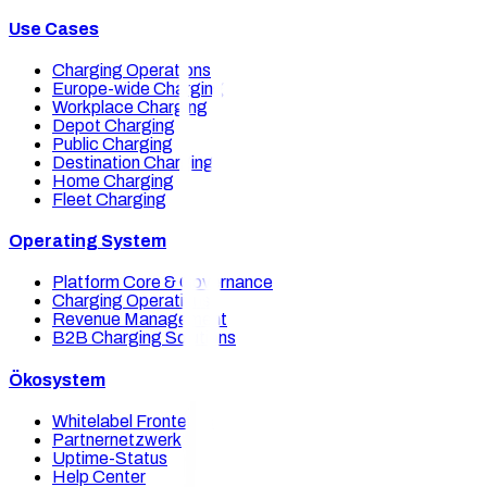
Use Cases
Charging Operations
Europe-wide Charging
Workplace Charging
Depot Charging
Public Charging
Destination Charging
Home Charging
Fleet Charging
Operating System
Platform Core & Governance
Charging Operations
Revenue Management
B2B Charging Solutions
Ökosystem
Whitelabel Frontends
Partnernetzwerk
Uptime-Status
Help Center