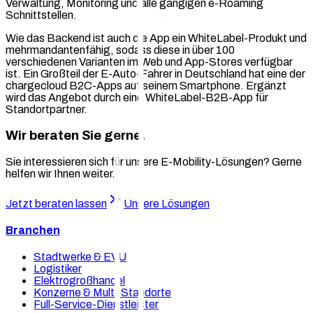
Verwaltung, Monitoring und alle gängigen e-Roaming
Schnittstellen.
Wie das Backend ist auch die App ein WhiteLabel-Produkt und
mehrmandantenfähig, sodass diese in über 100
verschiedenen Varianten im Web und App-Stores verfügbar
ist. Ein Großteil der E-Auto-Fahrer in Deutschland hat eine der
chargecloud B2C-Apps auf seinem Smartphone. Ergänzt
wird das Angebot durch eine WhiteLabel-B2B-App für
Standortpartner.
Wir beraten Sie gerne.
Sie interessieren sich für unsere E-Mobility-Lösungen? Gerne
helfen wir Ihnen weiter.
Jetzt beraten lassen
Unsere Lösungen
Branchen
Stadtwerke & EVU
Logistiker
Elektrogroßhandel
Konzerne & Multi-Standorte
Full-Service-Dienstleister