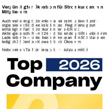
Vergünstigter Ökostrom für Stromkunden von
Mitgliedern
Auch weiterhin gilt: Stromkunden eines im Ladeverbund+
organisierten Stadtwerks laden nach Registrierung zum
ermäßigten Tarif. Stromkunden der N-ERGIE
Aktiengesellschaft – mit 240 Stationen der größte Anbieter im
Ladeverbund+ – zahlen beispielsweise an allen 550 Stationen
lediglich 32 Cent pro Kilowattstunde Ökostrom.
Neben einem Tarif für die spontane Nutzung mittels
Abscannen eines QR-Codes bieten alle Mitglieder einen
rabattierten Tarif für Nutzer der App an. An einigen Säulen
wird zudem eine Blockiergebühr für die Standzeit ohne
gleichzeitiges Laden fällig.
An allen Ladepunkten können Spontankunden über das Direct
Payment Modul der chargecloud ohne dauerhafte
Vertragsbindung sicher per Kreditkarte zahlen.
Neuer Partner chargecloud GmbH
Die umfangreichen Umstellungen im Ladeverbund+ gehen mit