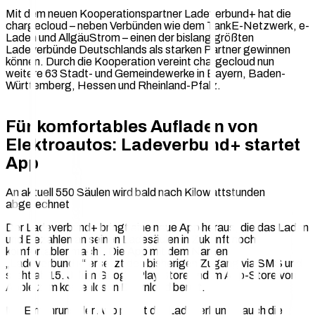
Mit dem neuen Kooperationspartner Ladeverbund+ hat die
chargecloud – neben Verbünden wie dem TankE-Netzwerk, e-
Laden und AllgäuStrom – einen der bislang größten
Ladeverbünde Deutschlands als starken Partner gewinnen
können. Durch die Kooperation vereint chargecloud nun
weitere 63 Stadt- und Gemeindewerke in Bayern, Baden-
Württemberg, Hessen und Rheinland-Pfalz.
Für komfortables Aufladen von
Elektroautos: Ladeverbund+ startet
App
An aktuell 550 Säulen wird bald nach Kilowattstunden
abgerechnet
Der Ladeverbund+ bringt eine neue App heraus, die das Laden
und Bezahlen an seinen Ladesäulen in Zukunft noch
komfortabler macht. Die App mit dem Namen
„Ladeverbund+“ ersetzt den bisherigen Zugang via SMS und
steht ab 15. Juli im Google Play Store und im App-Store von
Apple zum kostenlosen Download bereit.
Mit Einführung der App passt der Ladeverbund+ auch die