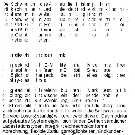
Der Schwerpunkt des Ausbaus liegt bislang auf dem
fränkischen Raum. Ladesäulen des Ladeverbund+ finden E-
Mobilisten mittlerweile aber auch in Deggendorf
(Niederbayern), im Main-Tauber-Kreis (BadenWürttemberg)
oder Bad Hersfeld (Hessen). Im vergangenen Jahr wurden
bereits 99.000 Ladevorgänge registriert. Insgesamt wurde
dabei Ökostrom für rund sechs Millionen emissionsfreie
Kilometer abgegeben.
Über die chargecloud GmbH
chargecloud macht E-Mobilität einfach. Mit einem erfahrenen
und unabhängigen Team von E-Mobility-Spezialisten
ermöglicht die chargecloud den Betrieb eines erfolgreichen E-
Mobility-Geschäftes.
Vor gerade einmal dreieinhalb Jahren am Markt gestartet, ist
die chargecloud inzwischen einer der führenden Anbieter
cloudbasierter Softwarelösungen im Bereich der
Elektromobilität. Im In- und Ausland betreut die chargecloud
zahlreiche namhafte Kunden, für welche die Software-as-a-
Service-Lösung ständig weiterentwickelt wird. Das modular
aufgebautes System eignet sich für den Betrieb sämtlicher
Ladestationstypen, integriert eichrechtskonforme
Abrechnung, flexible Zahlungsmöglichkeiten, Endkunden-