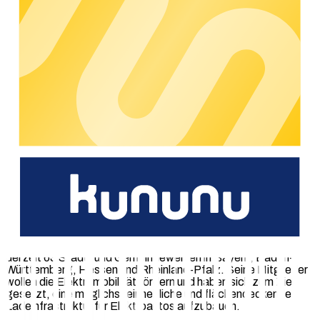
einem Wechsel des Backend-Anbieters einher. Künftig
vertraut der Ladeverbund+ auf die Dienste des auf
Elektromobilität spezialisierten Softwareherstellers
chargecloud GmbH.
Damit ist auch weiterhin der Zugang über zahlreiche
sogenannte RFID-Medien und Apps anderer Fahrstrom-
Anbieter möglich. Da die Mitglieder des Ladeverbund+ keinen
Einfluss auf deren Preisgestaltung haben, kann diese Form
des Roamings allerdings teils deutlich höhere Preise für die
Nutzer der Ladestation zur Folge haben.
„
Wir freuen uns sehr über diese Kooperationsvereinbarung,
die es beiden Partnern ermöglicht, einen wertvollen Beitrag
für die Zukunft der Elektromobilität zu leisten.
“, sagt Axel
Lauterborn, CEO der chargecloud.
Über den Ladeverbund+
Der Ladeverbund+ ist ein stetig wachsender Verbund aus
derzeit 63 Stadt- und Gemeindewerken in Bayern, Baden-
Württemberg, Hessen und Rheinland-Pfalz. Seine Mitglieder
wollen die Elektromobilität fördern und haben sich zum Ziel
gesetzt, eine möglichst einheitliche und flächendeckende
Ladeinfrastruktur für Elektroautos aufzubauen.