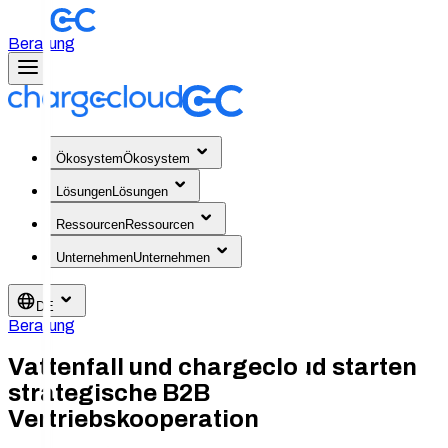
Beratung
Ökosystem
Ökosystem
Lösungen
Lösungen
Ressourcen
Ressourcen
Unternehmen
Unternehmen
DE
Beratung
Vattenfall und chargecloud starten
strategische B2B
Vertriebskooperation