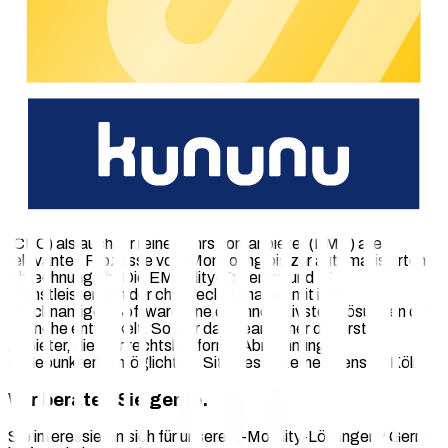
abbilden lassen, wird bereits von mehr als 60 Kunden,
vornehmlich Stadtwerken, genutzt.
www.vlink.com
Über chargecloud GmbH
Die chargecloud GmbH begleitet ihre Kunden seit 2016 auf
ihrem Weg ins EMobility-Geschäft und ermöglicht sowohl
bereits aktiven als auch neuen Akteuren die umfassende
Professionalisierung ihres Angebots. Die cloudbasierte,
modulare und herstellerunabhängige Software-Lösung der
chargecloud bildet dabei sowohl für Ladestationsbetreiber
(CPO) als auch für reine Fahrstromanbieter (EMP) alle
relevanten Prozesse vom Monitoring bis zur automatisierten
Abrechnung ab. Die EMobility-Experten und IT-
Dienstleistenden der chargecloud haben mit ihrer
gleichnamigen Software eine der innovativsten Lösungen der
Branche entwickelt. So war das Team einer der ersten
Anbieter, die eichrechtskonforme Abrechnung an
Ladepunkten ermöglichten. Sitz des Unternehmens ist Köln.
Wir beraten Sie gerne.
Sie interessieren sich für unsere E-Mobility-Lösungen? Gerne