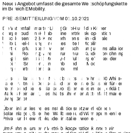
Neues Angebot umfasst die gesamte Wertschöpfungskette
im Bereich EMobility.
PRESSEMITTEILUNG VOM 01.10.2021
Die Vattenfall Smarter Living GmbH und die Kölner
chargecloud GmbH haben eine Vertriebskooperation
beschlossen: B2B-Kunden erhalten so eine digitale
WhiteLabel-Lösung für die gesamte E-Mobility-
Wertschöpfungskette von der Beschaffung und Installation
bis hin zu Roaming-Vereinbarungen und Kundenabrechnungen.
Integriert sind das E-Mobility-Modul EnergieTanken der
Vattenfall Smarter Living GmbH und das Modul
charge.partner der chargecloud GmbH.
„Unsere Plattform VLINK ist bereits für mehr als 60 White-
Label-Partner in Deutschland der zentrale Baustein für den
Vertrieb und die Installation von Energielösungen“, erklärt
Markus Reinhardt, Geschäftsführer der Vattenfall Smarter
Living GmbH.
Über ein bundesweites Installationsnetzwerk können
Solaranlagen, Speicher, Wallboxen und Wärmepumpen bei
Privat- und Gewerbekunden installiert werden.
„
Im Rahmen unserer Vertriebskooperation können wir