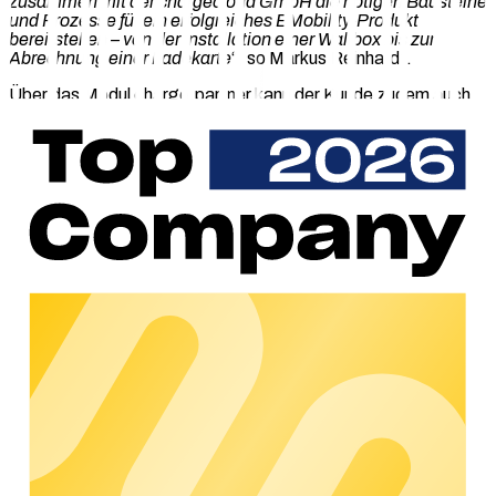
zusammen mit der chargecloud GmbH die nötigen Bausteine
und Prozesse für ein erfolgreiches EMobility-Produkt
bereitstellen – von der Installation einer Wallbox bis zur
Abrechnung einer Ladekarte
“, so Markus Reinhardt.
Über das Modul charge.partner kann der Kunde zudem auch
selbst zum Anbieter von E-Mobility-Lösungen werden. Das
Modul ermöglicht ihm etwa, seinen Gewerbekunden wie
Hotels, Restaurants oder Einkaufszentren alle Leistungen für
den Betrieb und die Monetarisierung einer (halb-)öffentlichen
Ladesäule zur Verfügung zu stellen.
Im Rahmen der Kooperation bieten beide Partner
interessierten Kunden attraktive Bündelkonditionen für den
Einstieg.
Über VLINK
Die Vattenfall Smarter Living GmbH ist eine Geschäftseinheit
des schwedischen Energieversorgers Vattenfall. Mit der
White-Label-Plattform VLINK bietet das Unternehmen
umfangreiche digitale und automatisierte Services für
Stadtwerke sowie Fulfillmentleistungen rund um die Bereiche
Photovoltaik, Batteriespeicher sowie Wärme- und
Ladelösungen für Elektrofahrzeuge an. Die Plattform, auf der
sich Vertrieb, Abwicklung, und der Betrieb der Produkte