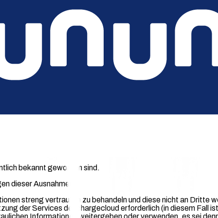
 Themen und Beiträgen sichtbar
 Nutzungsbedingungen bezeichnet alle Informationen über Produk
/oder Geschäfte der chargecloud, soweit diese nicht nach Abs
nen im Sinne des Absatzes 1, die
reits in rechtmäßiger Weise und ohne Beschränkung durch eine
 wurden,
 Dritten in rechtmäßiger Weise und ohne Beschränkung durch ei
ntlich bekannt geworden sind.
egen dieser Ausnahmen.
ionen streng vertraulich zu behandeln und diese nicht an Dritte we
 der Services der chargecloud erforderlich (in diesem Fall ist s
traulichen Informationen weitergeben oder verwenden, es sei den