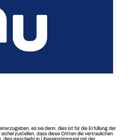
te und sonstige Services der chargecloud, Computerprogramme,
atz 2 von der Geheimhaltung ausgenommen sind.
 Geheimhaltungsverpflichtung bekannt waren, ohne dass diese
ne Geheimhaltungsverpflichtung zugänglich gemacht worden
iterzugeben, es sei denn, dies ist für die Erfüllung der
icherzustellen, dass diese Dritten die vertraulichen
n, dies geschieht in Übereinstimmung mit der