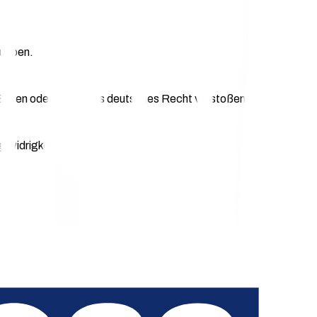
ruppen.
 Sitten oder geltendes deutsches Recht verstoßen.
swidrigkeit erfüllen,
 und/oder SaaS-Kunden stehen,
te aufweisen;
lity stehen (Ausnahme ist der "Dies & Das" Bereich);
und chargecloud vereinbart sind sowie alle damit