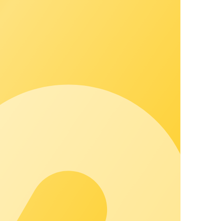
men unverbindlich sind. Die Nutzung der Beiträge und deren
rmit ausdrücklich widersprochen. Auch bei großer Sorgfalt
sprechendes Nutzungsrecht eingeräumt haben, zu. Soweit nicht
schriftlicher Einwilligung durch chargecloud erfolgen.
 Rechtsverletzung durch einen Community User auf Seiten von
seite veröffentlicht.