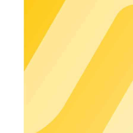
liegenden Inhalt verursacht worden sind, haftet chargecloud dah
(2) chargecloud weist ausdrücklich darauf hin, dass Beiträge 
Verwertung erfolgt auf eigene Gefahr.
(3) Es wird nicht für einen ständigen, unterbrechungsfreien Abr
können Ausfallzeiten leider nicht ausgeschlossen werden.
§ 5 Urheberrecht
Das Urheberrecht an dem Inhalt dieser Webseite oder Teilen d
explizit abweichend geregelt, darf jede Form von Wiedergabe un
Andernfalls behalten wir uns das Recht vor, gerichtlich gegen
chargecloud verursacht werden, werden diesem in Rechnung ge
§ 6 Änderungsvorbehalt
Wir haben jederzeit das Recht, die Nutzungsbedingungen zu än
§ 7 Laufzeit und Kündigung