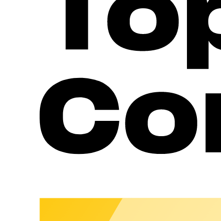
zusammenhängenden Angebote oder Unterlagen hierzu
und die Weitergabe vertraulicher Informationen unter Ver
(5) chargecloud behält sich vor, Community User, die gegen d
einzuschränken und/oder Beiträge, die gegen die Vorgaben de
(6) Community User haften für die von Ihnen eingestellten Inha
§ 3 Nutzungsrechte an Inhalten
(1) Der Community User räumt chargecloud mit der Einstellung d
Kenntlichmachung der Bearbeitung) zu bearbeiten, innerhalb der
(2) Einzelne Inhalte der Informationsplattform dürfen zum aus
Vervielfältigung, Übertragung oder Verbreitung ist ohne die aus
§ 4 Haftungsbeschränkung
(1) chargecloud hat sämtliche Anstrengungen unternommen, um 
Nutzung der Informationen, der Links oder dem Vertrauen auf de
Verweis oder Link liegenden Inhalte zu eigen machen. Die Inha
keinen Einfluss auf die hinter dem Link liegende Inhalte. Für re