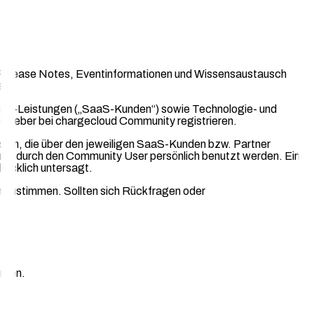
s, Release Notes, Eventinformationen und Wissensaustausch
rt.
ice-Leistungen („SaaS-Kunden“) sowie Technologie- und
itgeber bei chargecloud Community registrieren.
sein, die über den jeweiligen SaaS-Kunden bzw. Partner
f nur durch den Community User persönlich benutzt werden. Eine
ücklich untersagt.
n zustimmen. Sollten sich Rückfragen oder
rden.