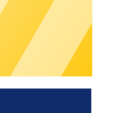
tzen. Die Mitgliedschaft in der chargecloud Community endet
dem SaaS-Kunden bzw. Partner, dem ein Community User
nto auf Mitteilung des betreffenden SaaS-Kunden bzw.
Textform an
community@chargecloud.de
.
 Beiträge sowie Kommentare) nach der Löschung des
s und ohne Darstellung des Nutzerbildes und betrifft nur
Monate nicht genutzt wurde und ein Community User auf
rhin bestehen.
m Link findest:
Datenschutzbestimmungen
personenbezogenen Daten jederzeit einsehen, verändern und
vorgeben, ob bestimmte für andere Plattformbesucher sichtbar