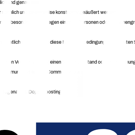
ich und genau sein.
r sachlich und idealerweise konstruktiv geäußert werden.
n, insbesondere nicht gegen einzelne Personen oder Personeng
eröffentlichen, die gegen diese Nutzungsbedingungen, die guten
r deren Veröffentlichung einen Straftatbestand oder eine Ordnung
 Community an andere Community User,
ge (sogenannte Doppel-postings),
dukte Dritter, die in Wettbewerb zu chargecloud, deren Partner
hädigend, rassistisch, diskriminierend oder pornografische Elemen
ten und Themen rund um die chargecloud oder generell zur E-Mobi
e zwischen dem SaaS-Kunden und chargecloud bzw. einem Partner 