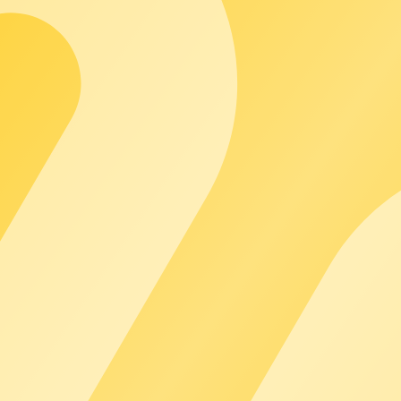
er nicht.
und Diskussionen zu rechtlichen Themen in der Community vollkom
uf der Webseite garantiert. Einer Haftung diesbezüglich wird hie
avon steht chargecloud oder Dritten zu, die chargecloud ein ent
d/oder Modifikation außerhalb der Informationsplattform nur mit 
 diese Rechtsverletzung vorzugehen. Alle Kosten, die durch eine
stellt.
dern. Die Änderung wird dann per Community-Posting auf der Web