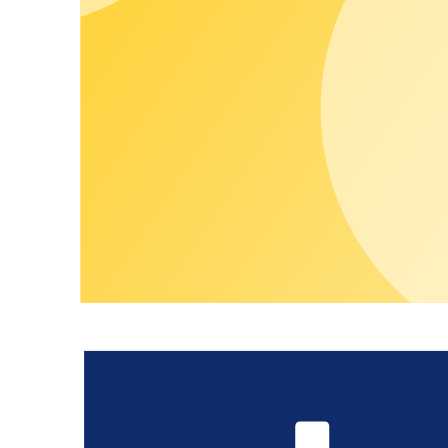
(1) Nach erfolgreichem Abschluss der Registrierung können Co
ohne das Erfordernis einer gesonderten Kündigung bei der Be
zugeordnet ist.
(2) Ist ein Community User nicht mehr für den SaaS-Kunden bzw
Partners. Die Mitteilung erfolgt in Textform an
community@cha
(3) Community User können ihre Mitgliedschaft jederzeit ohne 
(4) chargecloud behält sich vor, die von einem Community User
Benutzerkontos weiterhin für andere Community-Mitglieder abr
Inhalte, die ein Community User nicht selbst vor der Kündigung
(5) chargecloud ist berechtigt, inaktive Benutzerkonnten zu s
einmalige Nachfrage (per E-Mail) nicht reagiert. Die Beiträge b
§ 8 Datenschutz
(1) Die Verarbeitung von personenbezogenen Daten erfolgt auf
(2) Community User können über den Menüpunkt “Mein Profil” un
ergänzen. Sie entscheiden über die Sichtbarkeit der folgenden
sind:
Unternehmen -> Für alle Community User sichtbar