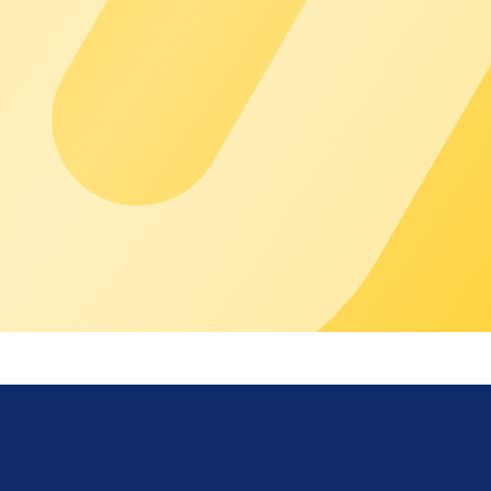
mmunity User die Informationsplattform auf unbestimmte Zeit nu
endigung des Vertragsverhältnisses zwischen chargecloud und 
. Partner tätig, sperrt bzw. löscht chargecloud das Benutzerko
rgecloud.de
.
Angabe von Gründen fristlos kündigen. Die Kündigung erfolgt in 
 eingestellten Inhalte (insbesondere, aber nicht ausschließlich
ufbar zu halten. Dies geschieht ohne Angabe Deines Nutzernamen
 des Benutzerkontos entfernt hat.
perren bzw. zu löschen, wenn ein Benutzerkonto mehr als sechs 
leiben, wie im vorherigen Absatz (§ 7 Abs. 4) beschrieben, weite
 Grundlage unserer Datenschutzerklärung, die Du unter folgende
d die Rubrik „Einstellungen“ die zu ihrem Profil gespeicherten 
 personenbezogenen Daten, indem sie unter “Profil bearbeiten” 