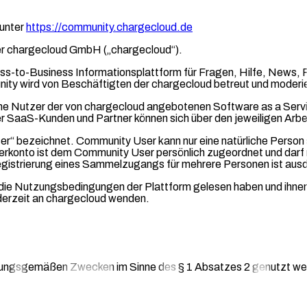
 unter
https://community.chargecloud.de
er chargecloud GmbH („chargecloud“).
iness-to-Business Informationsplattform für Fragen, Hilfe, New
ity wird von Beschäftigten der chargecloud betreut und moderie
he Nutzer der von chargecloud angebotenen Software as a Serv
r SaaS-Kunden und Partner können sich über den jeweiligen Arbe
r“ bezeichnet. Community User kann nur eine natürliche Person 
tzerkonto ist dem Community User persönlich zugeordnet und dar
istrierung eines Sammelzugangs für mehrere Personen ist ausdr
e die Nutzungsbedingungen der Plattform gelesen haben und ihne
derzeit an chargecloud wenden.
mmungsgemäßen Zwecken im Sinne des § 1 Absatzes 2 genutzt we