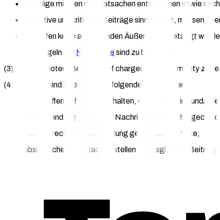
Beiträge müssen den Tatsachen entsprechen sowie sachl
Negative und kritische Beiträge sind erlaubt, müssen abe
Es dürfen keine abwertenden Äußerungen getätigt werde
Die Regeln der
Netiquette
sind zu beachten.
(3) Es ist verboten, Beiträge auf chargecloud Community zu v
(4) Verboten sind insbesondere folgende Handlungen:
die Veröffentlichung von Inhalten, die unwahr sind und/ode
die Versendung von Spam-Nachrichten über chargecloud
die unberechtigte Verwendung geschützter Inhalte,
absichtliches Mehrfacheinstellen inhaltsgleicher Beiträ
das Einstellen von Werbung für eigene Produkte oder Pro
die Veröffentlichung von Inhalten, die beleidigend, rufsc
das Einstellen von Inhalten, die nicht in Bezug zu Produk
das Einstellen von Angaben zu Preisen und Rabatten, di