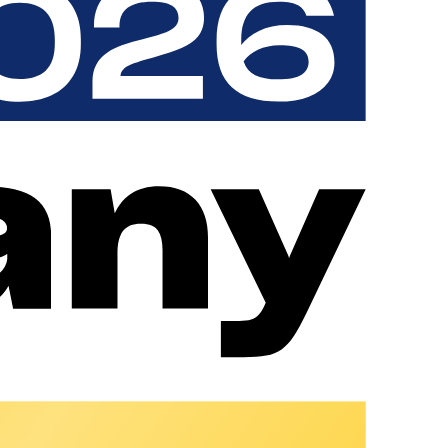
r Plattform auszuschließen, ihre Nutzerrechte zu
r aufgrund rechtswidriger Beiträge frei.
ormationsplattform bereitzuhalten, ihn zu löschen, zu (unter
en oder Threads zu schließen.
übergehend gespeichert und ausgedruckt werden. Jede sonstige
leichwohl ist jegliche Haftung im Zusammenhang mit der
 Dritter bedeuten nicht, dass sich chargecloud die hinter dem
bereitgehaltenen Daten und Informationen. Chargecloud hat
den, die aufgrund der Nutzung von einem hinter dem Link