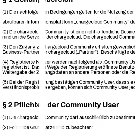
(1) Die nachfolgenden Bedingungen gelten für die Nutzung der
abrufbaren Informationsplattform „chargecloud Community“ d
(2) Die chargecloud Community ist eine nicht-öffentliche Bus
rund um die Services der chargecloud. Die chargecloud Commun
(3) Den Zugang zu chargecloud Community erhalten gewerblic
Business-Partner der chargecloud („Partner“). Beschäftigte de
(4) Registrierte Nutzer werden nachfolgend als „Community Use
registriert ist. Das im Wege der Registrierung eröffnete Benu
Weitergabe der Zugangsdaten an andere Personen oder die Reg
(5) Bei der Registrierung bestätigen Community User, dass si
Verständnisprobleme ergeben, können sich Community User je
§ 2 Pflichten der Community User
(1) Die chargecloud Community darf ausschließlich zu besti
(2) Folgende Grundsätze sind zu beachten: