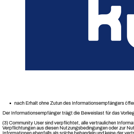
Stellenbezeichnung -> Nur für Admins sichtbar
Forumsignatur -> Für alle Community User unter eigenen
§ 9 Vertraulichkeit
(1) Der Begriff "vertrauliche Informationen" im Sinne dieser
Know-how, Marktchancen, Transaktionen, Angelegenheiten und
(2) Von der Geheimhaltung ausgenommen sind solche Informatio
zum Zeitpunkt des Erhalts dem Informationsempfänger be
Informationen direkt oder indirekt von chargecloud erteilt
nach Erhalt durch den Informationsempfänger von einem
sind oder
nach Erhalt ohne Zutun des Informationsempfängers öffe
Der Informationsempfänger trägt die Beweislast für das Vorli
(3) Community User sind verpflichtet, alle vertraulichen Informat
Verpflichtungen aus diesen Nutzungsbedingungen oder zur Nutzung
Informationen ebenfalls als solche behandeln und keine der ver