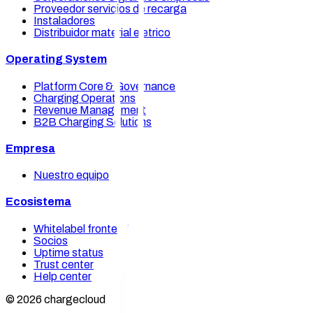
Proveedor servicios de recarga
Instaladores
Distribuidor material eletrico
Operating System
Platform Core & Governance
Charging Operations
Revenue Management
B2B Charging Solutions
Empresa
Nuestro equipo
Ecosistema
Whitelabel frontends
Socios
Uptime status
Trust center
Help center
© 2026 chargecloud