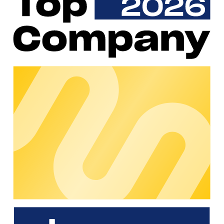
Más información
Recarga para visitantes y huéspedes
Más información
Recarga in situ para la flota corporativa
Más información
Reembolso de las sesiones de recarga en
casa para vehículos de empresa
Más información
Hacer accesible al público la
infraestructura de recarga
Más información
Habilitar una recarga fluida por toda