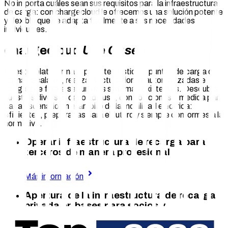
No importa cuáles sean sus requisitos para la infraestructura
de carga: con chargecloud le ofrecemos una solución potente
y flexible que se adapta fácilmente a sus necesidades
individuales.
chargecloud
Use Cases
Nuestra plataforma le permite gestionar puntos de carga de
forma escalable, realizar facturaciones automatizadas e
integrar de forma segura sus sistemas existentes. Descubra
nuestros diversos casos de uso, con soluciones a medida para
cada escenario en el ámbito de la movilidad eléctrica:
eficientes, preparadas para el futuro y siempre conformes a la
normativa.
Operar infraestructura de recarga para
terceros de manera profesional
Más información
Apertura de la infraestructura de recarga
privada en bases para socios y
subcontratistas